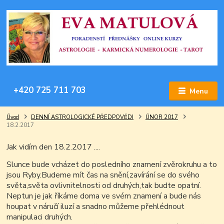
+420 725 711 703
Menu
Úvod
DENNÍ ASTROLOGICKÉ PŘEDPOVĚDI
ÚNOR 2017
18.2.2017
Jak vidím den 18.2.2017 ....
Slunce bude vcházet do posledního znamení zvěrokruhu a to
jsou Ryby.Budeme mít čas na snění,zavírání se do svého
světa,světa ovlivnitelnosti od druhých,tak budte opatní.
Neptun je jak říkáme doma ve svém znamení a bude nás
houpat v náručí iluzí a snadno můžeme přehlédnout
manipulaci druhých.