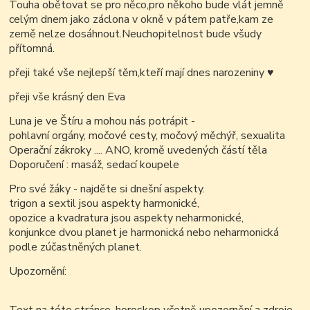
Touha obětovat se pro něco,pro někoho bude vlát jemně
celým dnem jako záclona v okně v pátem patře,kam ze
země nelze dosáhnout.Neuchopitelnost bude všudy
přít
omná.
přeji také vše nejlepší těm,kteří mají dnes narozeniny
♥
přeji vše krásný den Eva
Luna je ve Štíru a mohou nás potrápit -
pohlavní orgány, močové cesty, močový měchýř, sexualita
Operační zákroky .... ANO, kromě uvedených částí těla
Doporučení : masáž, sedací koupele
Pro své žáky - najděte si dnešní aspekty.
trigon a sextil jsou aspekty harmonické,
opozice a kvadratura jsou aspekty neharmonické,
konjunkce dvou planet je harmonická nebo neharmonická
podle zúčastněných planet.
Upozornění: