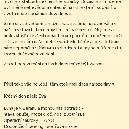
rozdíly a slabosti než na silné stránky. Dočasně si můžeme
být méně sebevědomí ohledně našich vztahů, sociálního
života nebo sociálních dovedností.
Jsme si více vědomÍ a možná nacicitujeme nerovnováhu v
našich vztazích, tím nemyslím jen partnerské. Nejsme ani
nijak zvlášť otevření romantickým pocitům a můžeme si být
jisti, že se nám naše afekce vrátí. Merkúrův aspekt k Uranu
nám nepomáhá s žádným rozhodností a my se můžeme cítit
trochu duševně rozrušení.
Získat porozumění druhých dnes může být výzvou.
.
Přeji také vše nejlepší těm,kteří mají dnes narozeniny ♥
Krásný den přeje Eva
Luna je v Beranu a mohou nás potrápit -
hlava, obličej, mozek, oči, nos, životní síla
Operační zákroky .... ANO
Doporučení :peeling, ošetřování akné