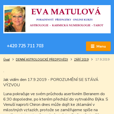
+420 725 711 703
Menu
Úvod
DENNÍ ASTROLOGICKÉ PŘEDPOVĚDI
ZÁŘÍ 2019
17.9.2019
.
Jak vidím den 17.9.2019 - POROZUMĚNÍ SE STÁVÁ
VÝZVOU
Luna pokračuje ve svém průchodu asertivním Beranem do
6:30 dopoledne, po kterém přechází do vytrvalého Býka. S
Venuší naproti Chiron dnes může dojít ke zklamání v
milostných vztazích, protože se zaměřujeme spíše na