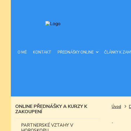
O MĚ
KONTAKT
PŘEDNÁŠKY ONLINE
ČLÁNKY K ZAM
ONLINE PŘEDNÁŠKY A KURZY K
Úvod
ZAKOUPENÍ
.
PARTNERSKÉ VZTAHY V
HOROSKOPU