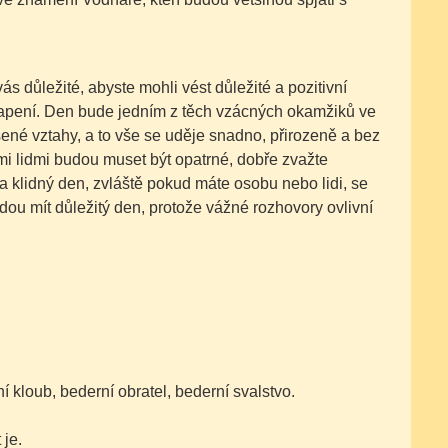
s důležité, abyste mohli vést důležité a pozitivní
kvapení. Den bude jedním z těch vzácných okamžiků ve
šené vztahy, a to vše se uděje snadno, přirozeně a bez
mi lidmi budou muset být opatrné, dobře zvažte
 klidný den, zvláště pokud máte osobu nebo lidi, se
ou mít důležitý den, protože vážné rozhovory ovlivní
lní kloub, bederní obratel, bederní svalstvo.
 je.