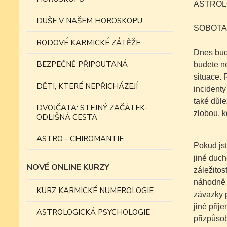
ASTROLO
DUŠE V NAŠEM HOROSKOPU
SOBOTA
RODOVÉ KARMICKÉ ZÁTĚŽE
Dnes bude
BEZPEČNĚ PŘIPOUTANÁ
budete ne
situace.
DĚTI, KTERÉ NEPŘICHÁZEJÍ
incidenty
také důle
DVOJČATA: STEJNÝ ZAČÁTEK-
zlobou, k
ODLIŠNÁ CESTA
ASTRO - CHIROMANTIE
Pokud jst
jiné duch
NOVÉ ONLINE KURZY
záležitos
náhodně 
KURZ KARMICKÉ NUMEROLOGIE
závazky p
jiné příj
ASTROLOGICKÁ PSYCHOLOGIE
přizpůsob