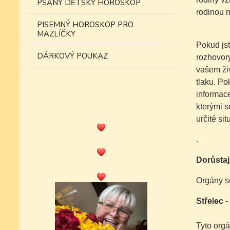
PSANÝ DĚTSKÝ HOROSKOP
rodinou 
PISEMNÝ HOROSKOP PRO
MAZLÍČKY
Pokud jst
DÁRKOVÝ POUKAZ
rozhovor
vašem živ
tlaku. Po
informace
kterými s
určité si
.
Dorůstaj
Orgány s
Střelec
-
Tyto orgá