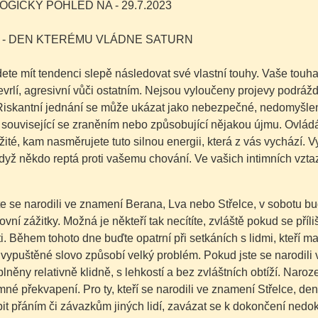
GICKÝ POHLED NA - 29.7.2023
 - DEN KTERÉMU VLÁDNE SATURN
te mít tendenci slepě následovat své vlastní touhy.
Vaše touha
vrlí, agresivní vůči ostatním. Nejsou vyloučeny projevy podráž
 Riskantní jednání se může ukázat jako nebezpečné, nedomyšlen
 související se zraněním nebo způsobující nějakou újmu. Ovládá
žité, kam nasměrujete tuto silnou energii, která z vás vychází
dyž někdo reptá proti vašemu chování. Ve vašich intimních vzt
e se narodili ve znamení Berana, Lva nebo Střelce, v sobotu bud
ovní zážitky. Možná je někteří tak necítíte, zvláště pokud se pří
ti. Během tohoto dne buďte opatrní při setkáních s lidmi, kteř
vypuštěné slovo způsobí velký problém. Pokud jste se narodili
lněny relativně klidně, s lehkostí a bez zvláštních obtíží. Nar
emné překvapení. Pro ty, kteří se narodili ve znamení Střelce, de
it přáním či závazkům jiných lidí, zavázat se k dokončení nedo