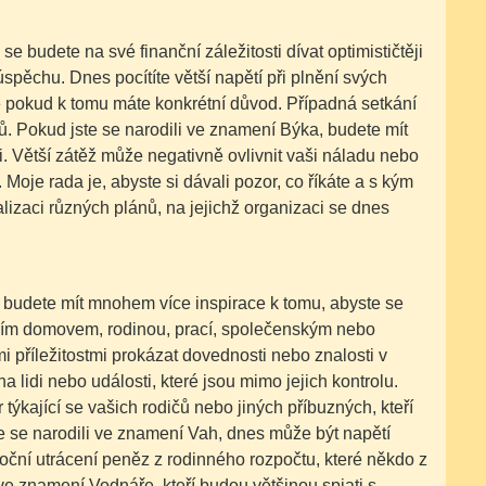
 budete na své finanční záležitosti dívat optimističtěji
úspěchu. Dnes pocítíte větší napětí při plnění svých
 pokud k tomu máte konkrétní důvod. Případná setkání
ů. Pokud jste se narodili ve znamení Býka, budete mít
ni. Větší zátěž může negativně ovlivnit vaši náladu nebo
oje rada je, abyste si dávali pozor, co říkáte a s kým
izaci různých plánů, na jejichž organizaci se dnes
 budete mít mnohem více inspirace k tomu, abyste se
vaším domovem, rodinou, prací, společenským nebo
příležitostmi prokázat dovednosti nebo znalosti v
na lidi nebo události, které jsou mimo jejich kontrolu.
týkající se vašich rodičů nebo jiných příbuzných, kteří
e se narodili ve znamení Vah, dnes může být napětí
oční utrácení peněz z rodinného rozpočtu, které někdo z
 znamení Vodnáře, kteří budou většinou spjati s