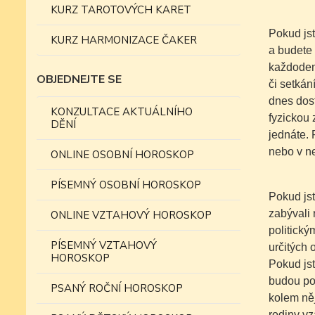
KURZ TAROTOVÝCH KARET
Pokud jst
KURZ HARMONIZACE ČAKER
a budete 
každoden
OBJEDNEJTE SE
či setkán
dnes dost
KONZULTACE AKTUÁLNÍHO
fyzickou 
DĚNÍ
jednáte. 
nebo v ne
ONLINE OSOBNÍ HOROSKOP
PÍSEMNÝ OSOBNÍ HOROSKOP
Pokud jst
zabývali 
ONLINE VZTAHOVÝ HOROSKOP
politický
PÍSEMNÝ VZTAHOVÝ
určitých 
HOROSKOP
Pokud jst
budou po
PSANÝ ROČNÍ HOROSKOP
kolem něj
rodiny vz