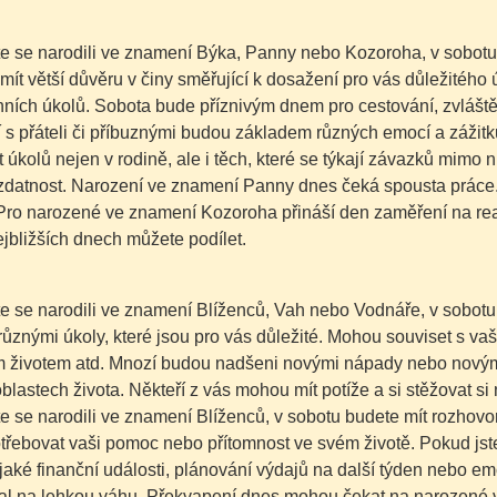
e se narodili ve znamení Býka, Panny nebo Kozoroha, v sobotu se
mít větší důvěru v činy směřující k dosažení pro vás důležitého 
ních úkolů. Sobota bude příznivým dnem pro cestování, zvláště
í s přáteli či příbuznými budou základem různých emocí a zážitk
 úkolů nejen v rodině, ale i těch, které se týkají závazků mimo 
zdatnost. Narození ve znamení Panny dnes čeká spousta práce. M
Pro narozené ve znamení Kozoroha přináší den zaměření na real
jbližších dnech můžete podílet.
e se narodili ve znamení Blíženců, Vah nebo Vodnáře, v sobotu
různými úkoly, které jsou pro vás důležité. Mohou souviset s 
m životem atd. Mnozí budou nadšeni novými nápady nebo novými 
oblastech života. Někteří z vás mohou mít potíže a si stěžovat si 
e se narodili ve znamení Blíženců, v sobotu budete mít rozhovor 
třebovat vaši pomoc nebo přítomnost ve svém životě. Pokud jst
aké finanční události,
plánování výdajů na další týden nebo em
al na lehkou váhu.
Překvapení dnes mohou čekat na narozené ve