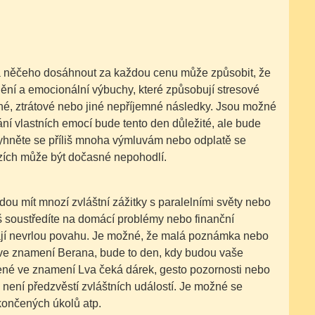
 něčeho dosáhnout za každou cenu může způsobit, že
dění a emocionální výbuchy, které způsobují stresové
é, ztrátové nebo jiné nepříjemné následky. Jsou možné
ní vlastních emocí bude tento den důležité, ale bude
. Vyhněte se příliš mnoha výmluvám nebo odplatě se
azích může být dočasné nepohodlí.
ou mít mnozí zvláštní zážitky s paralelními světy nebo
liš soustředíte na domácí problémy nebo finanční
í mají nevrlou povahu. Je možné, že malá poznámka nebo
 ve znamení Berana, bude to den, kdy budou vaše
ozené ve znamení Lva čeká dárek, gesto pozornosti nebo
n není předzvěstí zvláštních událostí. Je možné se
končených úkolů atp.