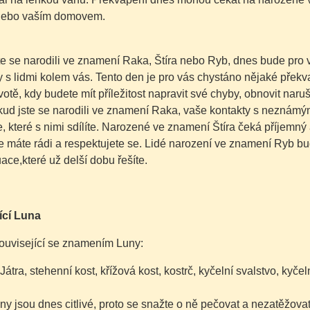
nebo vaším domovem.
e se narodili ve znamení Raka, Štíra nebo Ryb, dnes bude pro vá
y s lidmi kolem vás. Tento den je pro vás chystáno nějaké pře
otě, kdy budete mít příležitost napravit své chyby, obnovit naru
kud jste se narodili ve znamení Raka, vaše kontakty s neznámý
, které s nimi sdílíte.
Narozené ve znamení Štíra čeká příjemný a
e máte rádi a respektujete se.
Lidé narození ve znamení Ryb bud
tuace,které už delší dobu řešíte.
ící Luna
ouvisející se znamením Luny:
 Játra, stehenní kost, křížová kost, kostrč, kyčelní svalstvo, kyče
ny jsou dnes citlivé, proto se snažte o ně pečovat a nezatěžovat