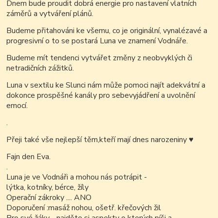
Dnem bude proudit dobrá energie pro nastavení vlatních
záměrů a vytváření plánů.
Budeme přitahováni ke všemu, co je originální, vynalézavé a
progresivní o to se postará Luna ve znamení Vodnáře.
Budeme mít tendenci vytvářet změny z neobvyklých či
netradičních zážitků.
Luna v sextilu ke Slunci nám může pomoci najít adekvátní a
dokonce prospěšné kanály pro sebevyjádření a uvolnění
emocí.
.
Přeji také vše nejlepší těm,kteří mají dnes narozeniny
♥
Fajn den Eva.
.
Luna je ve Vodnáři a mohou nás potrápit -
lýtka, kotníky, bérce, žíly
Operační zákroky .... ANO
Doporučení :masáž nohou, ošetř. křečových žil