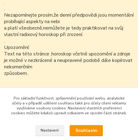
.
.
Nezapomínejte prosím,že denní předpovědi jsou momentální
probíhající aspekty na nebi
a platí všeobecně,nemůžete je tedy praktikovat na svůj
vlastní radixový horoskop při zrození.
.
Upozornění:
Text na této stránce ,horoskop včetně upozornění a zdroje
je možné v nezkrácené a neupravené podobě dále kopírovat
nekomerčním
způsobem..
Pro základní funkčnost, zpříjemnění používání webu, analytické
účely a v případě udělení souhlasu také pro účely cílení reklamy
využíváme soubory cookies. Nastavení vlastních preferencí
cookies můžete kdykoli upravit odkazem ve spodní části stránek.
Souhlasím
Nastavení
Google+