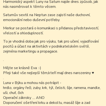
Harmonický aspekt Luny na Saturn najde dnes způsob, jak
nás nasměrovat k těmto věcem.
Saturnův sextil na Neptun zase zajistí naše duchovní,
emocionální nebo duševní potřeby.
Merkur se postará o komunikaci s přidanou představivostí,
vřelostí a ohleduplností.
To je vhodná doba jak pro výuku, tak pro učení, vyjadřování
pocitů a účast na aktivitách v podnikatelském světě,
zejména marketingu a propagace.
.
Mějte se krásně Eva :-)
Přeji také vše nejlepší těm,kteří mají dnes narozeniny ♥
.
Luna v Býku a mohou nás potrápit -
hrdlo, orgány řeči, zuby, krk, týl, čelisti, šíje, ramena, mandle,
uši, chuť, čich
Operační zákroky .... ANO
Doporučení :ošetření krku a dekoltu, masáž šíje a zad