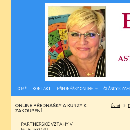
O MĚ
KONTAKT
PŘEDNÁŠKY ONLINE
ČLÁNKY K ZAM
ONLINE PŘEDNÁŠKY A KURZY K
Úvod
ZAKOUPENÍ
PARTNERSKÉ VZTAHY V
HOROSKOPU