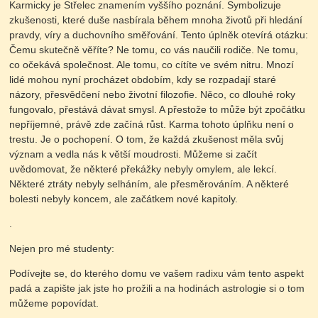
Karmicky je Střelec znamením vyššího poznání. Symbolizuje
zkušenosti, které duše nasbírala během mnoha životů při hledání
pravdy, víry a duchovního směřování. Tento úplněk otevírá otázku:
Čemu skutečně věříte? Ne tomu, co vás naučili rodiče. Ne tomu,
co očekává společnost. Ale tomu, co cítíte ve svém nitru. Mnozí
lidé mohou nyní procházet obdobím, kdy se rozpadají staré
názory, přesvědčení nebo životní filozofie. Něco, co dlouhé roky
fungovalo, přestává dávat smysl. A přestože to může být zpočátku
nepříjemné, právě zde začíná růst. Karma tohoto úplňku není o
trestu. Je o pochopení. O tom, že každá zkušenost měla svůj
význam a vedla nás k větší moudrosti. Můžeme si začít
uvědomovat, že některé překážky nebyly omylem, ale lekcí.
Některé ztráty nebyly selháním, ale přesměrováním. A některé
bolesti nebyly koncem, ale začátkem nové kapitoly.
.
Nejen pro mé studenty:
Podívejte se, do kterého domu ve vašem radixu vám tento aspekt
padá a zapište jak jste ho prožili a na hodinách astrologie si o tom
můžeme popovídat.