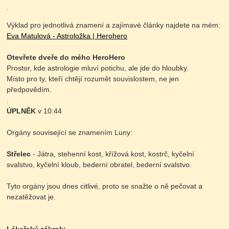
.
Výklad pro jednotlivá znamení a zajímavé články najdete na mém:
Eva Matulová - Astroložka | Herohero
Otevřete dveře do mého HeroHero
Prostor, kde astrologie mluví potichu, ale jde do hloubky.
Místo pro ty, kteří chtějí rozumět souvislostem, ne jen
předpovědím.
.
ÚPLNĚK
v 10:44
Orgány související se znamením Luny:
Střelec
- Játra, stehenní kost, křížová kost, kostrč, kyčelní
svalstvo, kyčelní kloub, bederní obratel, bederní svalstvo.
Tyto orgány jsou dnes citlivé, proto se snažte o ně pečovat a
nezatěžovat je.