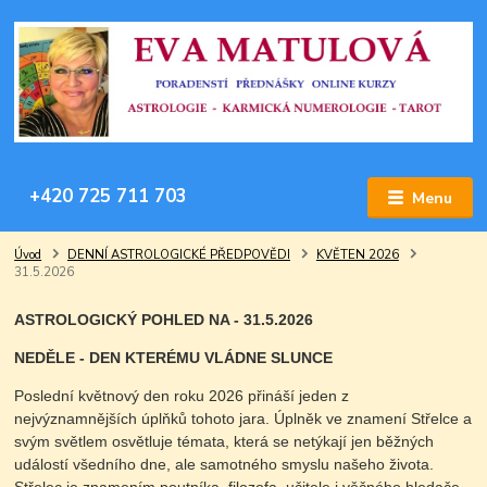
+420 725 711 703
Menu
Úvod
DENNÍ ASTROLOGICKÉ PŘEDPOVĚDI
KVĚTEN 2026
31.5.2026
ASTROLOGICKÝ POHLED NA - 31.5.2026
NEDĚLE - DEN KTERÉMU VLÁDNE SLUNCE
Poslední květnový den roku 2026 přináší jeden z
nejvýznamnějších úplňků tohoto jara. Úplněk ve znamení Střelce a
svým světlem osvětluje témata, která se netýkají jen běžných
událostí všedního dne, ale samotného smyslu našeho života.