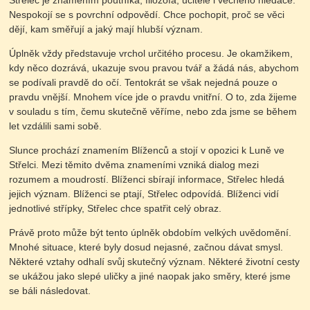
Střelec je znamením poutníka, filozofa, učitele i věčného hledače.
Nespokojí se s povrchní odpovědí. Chce pochopit, proč se věci
dějí, kam směřují a jaký mají hlubší význam.
Úplněk vždy představuje vrchol určitého procesu. Je okamžikem,
kdy něco dozrává, ukazuje svou pravou tvář a žádá nás, abychom
se podívali pravdě do očí. Tentokrát se však nejedná pouze o
pravdu vnější. Mnohem více jde o pravdu vnitřní. O to, zda žijeme
v souladu s tím, čemu skutečně věříme, nebo zda jsme se během
let vzdálili sami sobě.
Slunce prochází znamením Blíženců a stojí v opozici k Luně ve
Střelci. Mezi těmito dvěma znameními vzniká dialog mezi
rozumem a moudrostí. Blíženci sbírají informace, Střelec hledá
jejich význam. Blíženci se ptají, Střelec odpovídá. Blíženci vidí
jednotlivé střípky, Střelec chce spatřit celý obraz.
Právě proto může být tento úplněk obdobím velkých uvědomění.
Mnohé situace, které byly dosud nejasné, začnou dávat smysl.
Některé vztahy odhalí svůj skutečný význam. Některé životní cesty
se ukážou jako slepé uličky a jiné naopak jako směry, které jsme
se báli následovat.