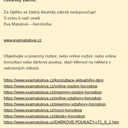
Lékařský zákrok:
Za Úplňku se žádný lékařský zákrok nedoporučuje!
S úctou k vaší cestě
Eva Matulová – Astroložka
www.evamatulova.cz
Objednejte si písemný rozbor, nebo online rozbor, nebo online
konzultaci nebo dárkový poukaz, stačí kliknout na některý z
nabízených odkazů.
https://www.evamatulova.cz/konzultace-aktualniho-deni
https://www.evamatulova.cz/online-osobni-horoskop
https://www.evamatulova.cz/pisemny-osobni-horoskop
https://www.evamatulova.cz/online-vztahovy-horoskop
https://www.evamatulova.cz/pisemny-vztahovy-horoskop
https://www.evamatulova.cz/rocni-horoskop
https://www.evamatulova.cz/detsky-horoskop
https://www.evamatulova.cz/DARKOVE-POUKAZY-c71_0_1.htm