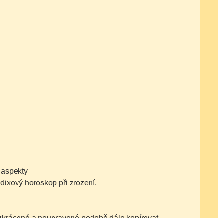
 aspekty
adixový horoskop při zrození.
nezkrácené a neupravené podobě dále kopírovat