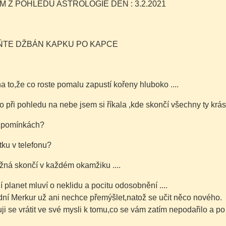
ÍM Z POHLEDU ASTROLOGIE DEN : 3.2.2021
ŇTE DŽBÁN KAPKU PO KAPCE
a to,že co roste pomalu zapustí kořeny hluboko ....
 při pohledu na nebe jsem si říkala ,kde skončí všechny ty kr
zpomínkách?
ku v telefonu?
ná skončí v každém okamžiku ....
 planet mluví o neklidu a pocitu odosobnění ....
ní Merkur už ani nechce přemýšlet,natož se učit něco nového.
i se vrátit ve své mysli k tomu,co se vám zatím nepodařilo a po