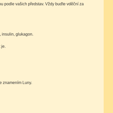
dou podle vašich představ. Vždy buďte vděční za
 insulin, glukagon.
 je.
 se znamením Luny.