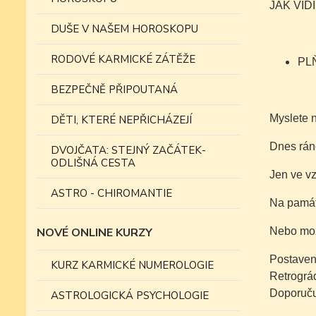
JAK VID
DUŠE V NAŠEM HOROSKOPU
RODOVÉ KARMICKÉ ZÁTĚŽE
PL
BEZPEČNĚ PŘIPOUTANÁ
Myslete n
DĚTI, KTERÉ NEPŘICHÁZEJÍ
Dnes ráno
DVOJČATA: STEJNÝ ZAČÁTEK-
ODLIŠNÁ CESTA
Jen ve v
ASTRO - CHIROMANTIE
Na památ
NOVÉ ONLINE KURZY
Nebo mož
Postavení
KURZ KARMICKÉ NUMEROLOGIE
Retrográd
Doporučuj
ASTROLOGICKÁ PSYCHOLOGIE