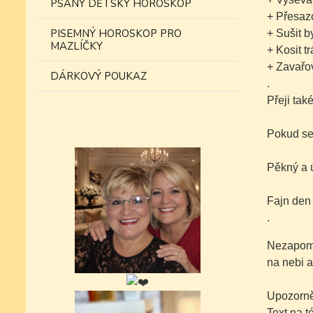
PSANÝ DĚTSKÝ HOROSKOP
+ Přesaz
PISEMNÝ HOROSKOP PRO
+ Sušit b
MAZLÍČKY
+ Kosit t
+ Zavařo
DÁRKOVÝ POUKAZ
.
Přeji tak
Pokud se 
Pěkný a ú
Fajn den
.
Nezapomí
na nebi a
Upozorně
Text na 