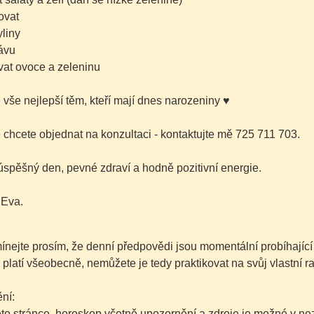
ovat
yliny
rávu
vat ovoce a zeleninu
é vše nejlepší těm, kteří mají dnes narozeniny
♥
chcete objednat na konzultaci - kontaktujte mě 725 711 703.
spěšný den, pevné zdraví a hodně pozitivní energie.
 Eva.
nejte prosím, že denní předpovědi jsou momentální probíhající
 platí všeobecně, nemůžete je tedy praktikovat na svůj vlastní r
ní:
této stránce, horoskop včetně upozornění a zdroje je možné v 