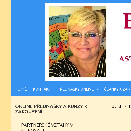
O MĚ
KONTAKT
PŘEDNÁŠKY ONLINE
ČLÁNKY K ZAM
ONLINE PŘEDNÁŠKY A KURZY K
Úvod
ZAKOUPENÍ
.
PARTNERSKÉ VZTAHY V
HOROSKOPU