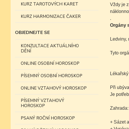
KURZ TAROTOVÝCH KARET
Vždy je z
náklonnos
KURZ HARMONIZACE ČAKER
.
Orgány s
OBJEDNEJTE SE
Ledviny, 
KONZULTACE AKTUÁLNÍHO
DĚNÍ
Tyto orgá
ONLINE OSOBNÍ HOROSKOP
Lékařský
PÍSEMNÝ OSOBNÍ HOROSKOP
Při ubýva
ONLINE VZTAHOVÝ HOROSKOP
Je potřeb
PÍSEMNÝ VZTAHOVÝ
HOROSKOP
Zahrada:
PSANÝ ROČNÍ HOROSKOP
+ Sázet 
+ Vysévat