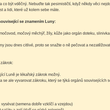
a co být vděčný. Nebuďte tak pesimističtí, když někdy věci nej
t a lidi, které už kolem sebe máte.
ouvisející se znamením Luny:
močovod, močový měchýř, žíly, kůže jako orgán doteku, slinivka,
ny jsou dnes citlivé, proto se snažte o ně pečovat a nezatěžovat
 zákrok:
jící Luně je lékařský zákrok možný.
a se ale vyvarovat zákroku, který se týká orgánů souvisejících
a vysévat
(semena dobře vzklíčí a vzejdou)
 saláty a zelí
(daří se nízké zelenině)