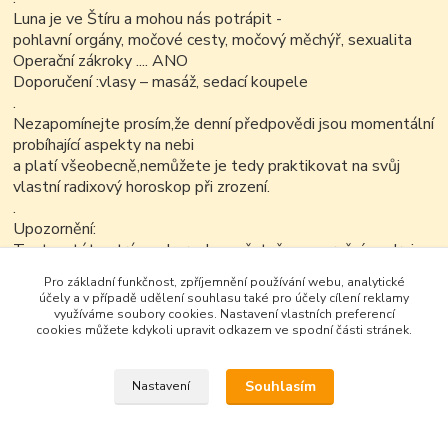
Luna je ve Štíru a mohou nás potrápit -
pohlavní orgány, močové cesty, močový měchýř, sexualita
Operační zákroky .... ANO
Doporučení :vlasy – masáž, sedací koupele
.
Nezapomínejte prosím,že denní předpovědi jsou momentální
probíhající aspekty na nebi
a platí všeobecně,nemůžete je tedy praktikovat na svůj
vlastní radixový horoskop při zrození.
.
Upozornění:
Text na této stránce ,horoskop včetně upozornění a zdroje
je možné v nezkrácené a neupravené podobě dále kopírovat
Pro základní funkčnost, zpříjemnění používání webu, analytické
nekomerčním
účely a v případě udělení souhlasu také pro účely cílení reklamy
způsobem..
využíváme soubory cookies. Nastavení vlastních preferencí
cookies můžete kdykoli upravit odkazem ve spodní části stránek.
Souhlasím
Nastavení
Google+
Vytvořeno na
Eshop-rychle.cz