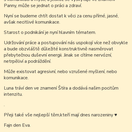
Panny, může se jednat o práci a zdraví.
Nyní se budeme chtít dostat k věci za cenu přímé, jasné,
avšak necitlivé komunikace.
Starost o podnikání je nyní hlavním tématem.
Udržování práce a postupování nás uspokojí více než obvykle
a bude obzvláště důležité konstruktivně nasměrovat
přebytečnou duševní energii. Jinak se cítíme nervózní,
netrpěliví a podráždění.
Může existovat agresivní, nebo vzrušené myšlení, nebo
komunikace.
Luna tráví den ve znamení Štíra a dodává našim pocitům
intenzitu.
.
Přeji také vše nejlepší těm,kteří mají dnes narozeniny
♥
Fajn den Eva.
.