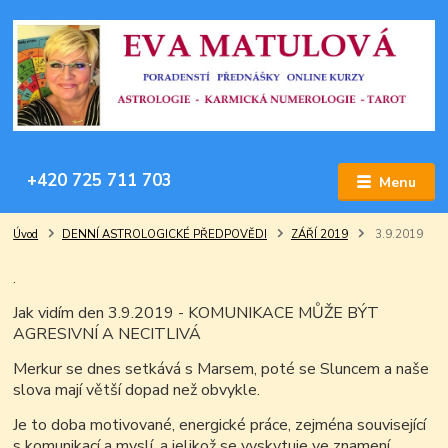
+420 725 711 703
Menu
Úvod
DENNÍ ASTROLOGICKÉ PŘEDPOVĚDI
ZÁŘÍ 2019
3.9.2019
.
Jak vidím den 3.9.2019 - KOMUNIKACE MŮŽE BÝT
AGRESIVNÍ A NECITLIVÁ
Merkur se dnes setkává s Marsem, poté se Sluncem a naše
slova mají větší dopad než obvykle.
Je to doba motivované, energické práce, zejména související
s komunikací a myslí, a jelikož se vyskytuje ve znamení