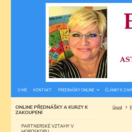
O MĚ
KONTAKT
PŘEDNÁŠKY ONLINE
ČLÁNKY K ZAM
ONLINE PŘEDNÁŠKY A KURZY K
Úvod
ZAKOUPENÍ
PARTNERSKÉ VZTAHY V
HOROSKOPU