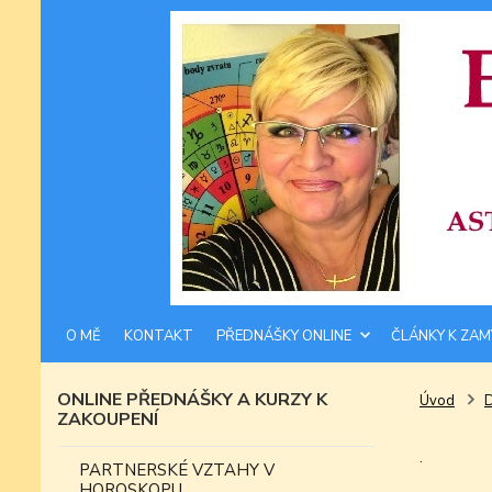
O MĚ
KONTAKT
PŘEDNÁŠKY ONLINE
ČLÁNKY K ZAM
ONLINE PŘEDNÁŠKY A KURZY K
Úvod
ZAKOUPENÍ
.
PARTNERSKÉ VZTAHY V
HOROSKOPU