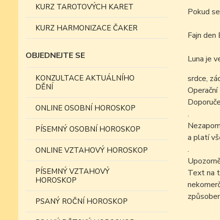
KURZ TAROTOVÝCH KARET
Pokud se
KURZ HARMONIZACE ČAKER
Fajn den 
OBJEDNEJTE SE
Luna je v
KONZULTACE AKTUÁLNÍHO
srdce, zá
DĚNÍ
Operační 
Doporučen
ONLINE OSOBNÍ HOROSKOP
.
Nezapomín
PÍSEMNÝ OSOBNÍ HOROSKOP
a platí v
.
ONLINE VZTAHOVÝ HOROSKOP
Upozorně
PÍSEMNÝ VZTAHOVÝ
Text na t
HOROSKOP
nekomer
způsobem
PSANÝ ROČNÍ HOROSKOP