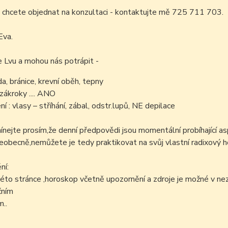
 chcete objednat na konzultaci - kontaktujte mě 725 711 703.
Eva.
e Lvu a mohou nás potrápit -
da, bránice, krevní oběh, tepny
zákroky .... ANO
í : vlasy – stříhání, zábal, odstr.lupů, NE depilace
ejte prosím,že denní předpovědi jsou momentální probíhající as
šeobecně,nemůžete je tedy praktikovat na svůj vlastní radixový h
ní:
éto stránce ,horoskop včetně upozornění a zdroje je možné v n
čním
..