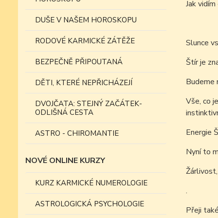
Jak vidí
DUŠE V NAŠEM HOROSKOPU
RODOVÉ KARMICKÉ ZÁTĚŽE
Slunce vs
BEZPEČNĚ PŘIPOUTANÁ
Štír je z
Budeme m
DĚTI, KTERÉ NEPŘICHÁZEJÍ
Vše, co j
DVOJČATA: STEJNÝ ZAČÁTEK-
ODLIŠNÁ CESTA
instinktiv
Energie Š
ASTRO - CHIROMANTIE
Nyní to m
NOVÉ ONLINE KURZY
Žárlivost
KURZ KARMICKÉ NUMEROLOGIE
.
ASTROLOGICKÁ PSYCHOLOGIE
Přeji tak