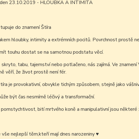
m den 23.10.2019 - HLOUBKA A INTIMITA
tupuje do znamení Štíra
nakem hloubky, intimity a extrémních pocitů. Povrchnost prostě n
ít touhu dostat se na samotnou podstatu věcí.
e skryto, tabu, tajemství nebo potlačeno, nás zajímá. Ve znamení 
ně věří, že život prostě není fér.
tíra je provokativní, obvykle tichým způsobem, stejně jako vášnivá,
ůže být čas nesmírně léčivý a transformační.
, pomstychtivost, bití mrtvého koně a manipulativní jsou některé z
é vše nejlepší těm,kteří mají dnes narozeniny
♥