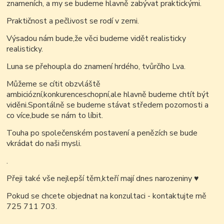
znameních, a my se budeme hlavně zabývat praktickými.
Praktičnost a pečlivost se rodí v zemi.
Výsadou nám bude,že věci budeme vidět realisticky
realisticky.
Luna se přehoupla do znamení hrdého, tvůrčího Lva.
Můžeme se cítit obzvláště
ambiciózní,konkurenceschopní,ale hlavně budeme chtít být
viděni.Spontálně se budeme stávat středem pozornosti a
co více,bude se nám to líbit.
Touha po společenském postavení a penězích se bude
vkrádat do naši mysli.
.
Přeji také vše nejlepší těm,kteří mají dnes narozeniny
♥
Pokud se chcete objednat na konzultaci - kontaktujte mě
725 711 703.