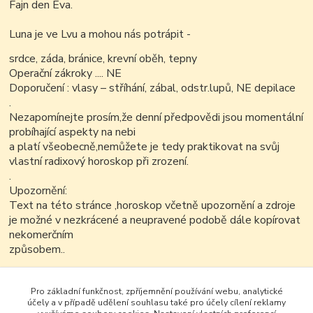
Fajn den Eva.
Luna je ve Lvu a mohou nás potrápit -
srdce, záda, bránice, krevní oběh, tepny
Operační zákroky .... NE
Doporučení : vlasy – stříhání, zábal, odstr.lupů, NE depilace
.
Nezapomínejte prosím,že denní předpovědi jsou momentální
probíhající aspekty na nebi
a platí všeobecně,nemůžete je tedy praktikovat na svůj
vlastní radixový horoskop při zrození.
.
Upozornění:
Text na této stránce ,horoskop včetně upozornění a zdroje
je možné v nezkrácené a neupravené podobě dále kopírovat
nekomerčním
způsobem..
Pro základní funkčnost, zpříjemnění používání webu, analytické
účely a v případě udělení souhlasu také pro účely cílení reklamy