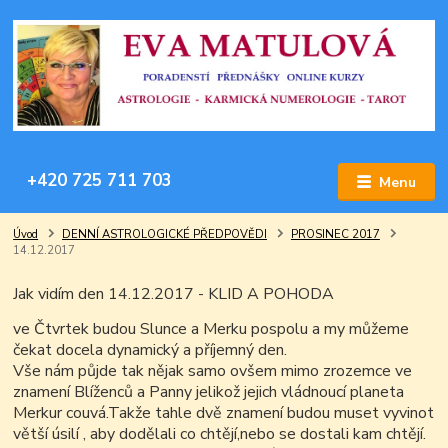
+420 725 711 703
Menu
Úvod
DENNÍ ASTROLOGICKÉ PŘEDPOVĚDI
PROSINEC 2017
14.12.2017
Jak vidím den 14.12.2017 - KLID A POHODA
ve Čtvrtek budou Slunce a Merku pospolu a my můžeme
čekat docela dynamický a příjemný den.
Vše nám půjde tak nějak samo ovšem mimo zrozemce ve
znamení Blíženců a Panny jelikož jejich vládnoucí planeta
Merkur couvá.Takže tahle dvě znamení budou muset vyvinot
větší úsilí , aby dodělali co chtějí,nebo se dostali kam chtějí.