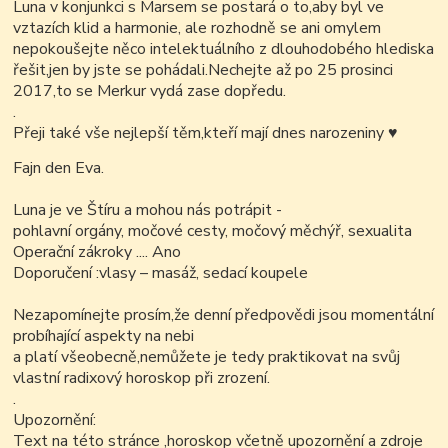
Luna v konjunkci s Marsem se postará o to,aby byl ve
vztazích klid a harmonie, ale rozhodně se ani omylem
nepokoušejte něco intelektuálního z dlouhodobého hlediska
řešit,jen by jste se pohádali.Nechejte až po 25 prosinci
2017,to se Merkur vydá zase dopředu.
.
Přeji také vše nejlepší těm,kteří mají dnes narozeniny
♥
Fajn den Eva.
Luna je ve Štíru a mohou nás potrápit -
pohlavní orgány, močové cesty, močový měchýř, sexualita
Operační zákroky .... Ano
Doporučení :vlasy – masáž, sedací koupele
Nezapomínejte prosím,že denní předpovědi jsou momentální
probíhající aspekty na nebi
a platí všeobecně,nemůžete je tedy praktikovat na svůj
vlastní radixový horoskop při zrození.
.
Upozornění:
Text na této stránce ,horoskop včetně upozornění a zdroje