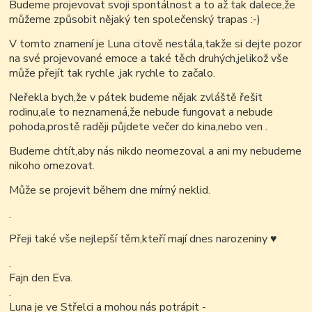
Budeme projevovat svoji spontálnost a to až tak dalece,že
můžeme způsobit nějaký ten společenský trapas :-)
V tomto znamení je Luna citově nestála,takže si dejte pozor
na své projevované emoce a také těch druhých,jelikož vše
může přejít tak rychle ,jak rychle to začalo.
Neřekla bych,že v pátek budeme nějak zvláště řešit
rodinu,ale to neznamená,že nebude fungovat a nebude
pohoda,prostě raději půjdete večer do kina,nebo ven .
Budeme chtít,aby nás nikdo neomezoval a ani my nebudeme
nikoho omezovat.
Může se projevit během dne mírný neklid.
.
Přeji také vše nejlepší těm,kteří mají dnes narozeniny
♥
.
Fajn den Eva.
.
Luna je ve Střelci a mohou nás potrápit -