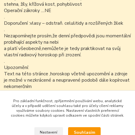
stehna, žíly, křížová kost, pohyblivost
Operační zákroky ....NE
.
Doporučení :vlasy – odstraň. celulitidy a rozšířených žilek
.
Nezapomínejte prosím,že denní předpovědi jsou momentální
probíhající aspekty na nebi
a platí všeobecně,nemůžete je tedy praktikovat na svůj
vlastní radixový horoskop při zrození.
.
Upozornění:
Text na této stránce ,horoskop včetně upozornění a zdroje
je možné v nezkrácené a neupravené podobě dále kopírovat
nekomerčním
způsobem..
Pro základní funkčnost, zpříjemnění používání webu, analytické
účely a v případě udělení souhlasu také pro účely cílení reklamy
využíváme soubory cookies. Nastavení vlastních preferencí
cookies můžete kdykoli upravit odkazem ve spodní části stránek.
Souhlasím
Nastavení