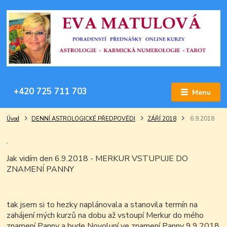
+420 725 711 703
Menu
Úvod
DENNÍ ASTROLOGICKÉ PŘEDPOVĚDI
ZÁŘÍ 2018
6.9.2018
.
Jak vidím den 6.9.2018 - MERKUR VSTUPUJE DO
ZNAMENÍ PANNY
tak jsem si to hezky naplánovala a stanovila termín na
zahájení mých kurzů na dobu až vstoupí Merkur do mého
znamení Panny a bude Novoluní ve znamení Panny 9.9.2018