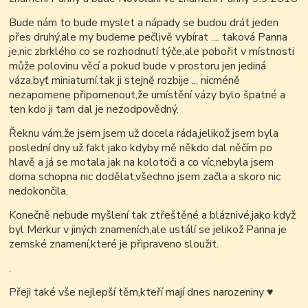
Bude nám to bude myslet a nápady se budou drát jeden
přes druhý,ale my budeme pečlivě vybírat .... taková Panna
je,nic zbrklého co se rozhodnutí týče,ale pobořit v místnosti
může polovinu věcí a pokud bude v prostoru jen jediná
váza,byť miniaturní,tak ji stejně rozbije ... nicméně
nezapomene připomenout,že umístění vázy bylo špatné a
ten kdo ji tam dal je nezodpovědný.
Řeknu vám,že jsem jsem už docela ráda,jelikož jsem byla
poslední dny už fakt jako kdyby mě někdo dal něčím po
hlavě a já se motala jak na kolotoči a co víc,nebyla jsem
doma schopna nic dodělat,všechno jsem začla a skoro nic
nedokončila.
Konečně nebude myšlení tak ztřeštěné a bláznivé,jako když
byl Merkur v jiných znameních,ale ustálí se jelikož Panna je
zemské znamení,které je připraveno sloužit.
.
Přeji také vše nejlepší těm,kteří mají dnes narozeniny
♥