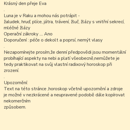
Krásný den přeje Eva
.
Luna je v Raku a mohou nás potrápit -
žaludek, hruď, plíce, játra, trávení, žluč, žlázy s vnitřní sekrecí,
mléčné žlázy
Operační zákroky .... Ano
Doporučení : péče o dekolt a poprsí, nemýt vlasy
.
Nezapomínejte prosím,že denní předpovědi jsou momentální
probíhající aspekty na nebi a platí všeobecně,nemůžete je
tedy praktikovat na svůj vlastní radixový horoskop při
zrození.
.
Upozornění:
Text na této stránce ,horoskop včetně upozornění a zdroje
je možné v nezkrácené a neupravené podobě dále kopírovat
nekomerčním
způsobem.