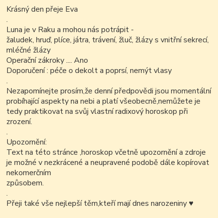
Krásný den přeje Eva
.
Luna je v Raku a mohou nás potrápit -
žaludek, hruď, plíce, játra, trávení, žluč, žlázy s vnitřní sekrecí,
mléčné žlázy
Operační zákroky .... Ano
Doporučení : péče o dekolt a poprsí, nemýt vlasy
.
Nezapomínejte prosím,že denní předpovědi jsou momentální
probíhající aspekty na nebi a platí všeobecně,nemůžete je
tedy praktikovat na svůj vlastní radixový horoskop při
zrození.
.
Upozornění:
Text na této stránce ,horoskop včetně upozornění a zdroje
je možné v nezkrácené a neupravené podobě dále kopírovat
nekomerčním
způsobem.
.
Přeji také vše nejlepší těm,kteří mají dnes narozeniny
♥