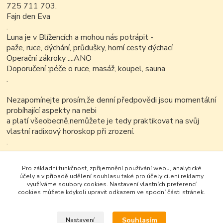
725 711 703.
Fajn den Eva
.
Luna je v Blížencích a mohou nás potrápit -
paže, ruce, dýchání, průdušky, horní cesty dýchací
Operační zákroky ....ANO
Doporučení :péče o ruce, masáž, koupel, sauna
.
Nezapomínejte prosím,že denní předpovědi jsou momentální
probíhající aspekty na nebi
a platí všeobecně,nemůžete je tedy praktikovat na svůj
vlastní radixový horoskop při zrození.
.
Upozornění:
Pro základní funkčnost, zpříjemnění používání webu, analytické
Text na této stránce ,horoskop včetně upozornění a zdroje
účely a v případě udělení souhlasu také pro účely cílení reklamy
je možné v nezkrácené a neupravené podobě.
využíváme soubory cookies. Nastavení vlastních preferencí
cookies můžete kdykoli upravit odkazem ve spodní části stránek.
Souhlasím
Nastavení