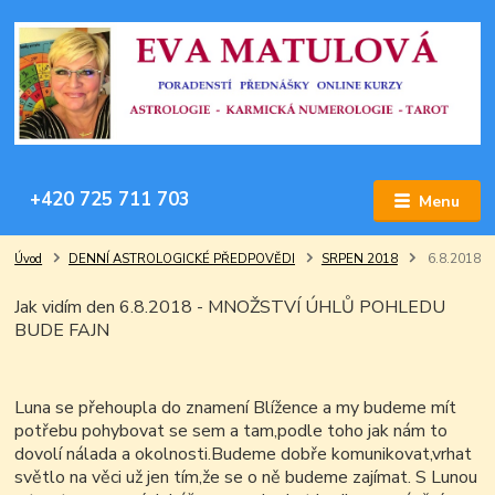
+420 725 711 703
Menu
Úvod
DENNÍ ASTROLOGICKÉ PŘEDPOVĚDI
SRPEN 2018
6.8.2018
Jak vidím den 6.8.2018 - MNOŽSTVÍ ÚHLŮ POHLEDU
BUDE FAJN
Luna se přehoupla do znamení Blížence a my budeme mít
potřebu pohybovat se sem a tam,podle toho jak nám to
dovolí nálada a okolnosti.Budeme dobře komunikovat,vrhat
světlo na věci už jen tím,že se o ně budeme zajímat. S Lunou