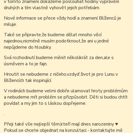
v tomto znamení dokážeme poslouhat hodiny vyprávění
druhých a tím vlastně vyhovět jejich potřebám.
Nové informace se přece vždy hodí a znamení Blíženců je
miluje.
Také se připravte,že budeme dělat mnoho věcí
najednou,nicméně musím podotknout,že ani u jedné
nepůjdeme do hloubky.
Svá rozhodnutí budeme měnit několikrát za den,ale s
úsměvem a to je fajn.
Hroutit se nebudeme z ničeho,vzdyď život je pro Lunu v
Blížencích tak inspirující.
V rodinách budeme velmi dobře ulamovat hroty problémům
a nebudeme mít problém se přizpůsobit. Děti si budou chtít
povídat a my jim to s láskou dopřejeme.
.
Přeji také vše nejlepší těm,kteří mají dnes narozeniny
♥
Pokud se chcete objednat na konzultaci - kontaktujte mě