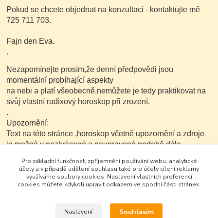
Pokud se chcete objednat na konzultaci - kontaktujte mě
725 711 703.
Fajn den Eva.
.
Nezapomínejte prosím,že denní předpovědi jsou
momentální probíhající aspekty
na nebi a platí všeobecně,nemůžete je tedy praktikovat na
svůj vlastní radixový horoskop při zrození.
.
Upozornění:
Text na této stránce ,horoskop včetně upozornění a zdroje
je možné v nezkrácené a neupravené podobě dále
kopírovat nekomerčním
Pro základní funkčnost, zpříjemnění používání webu, analytické
způsobem.
účely a v případě udělení souhlasu také pro účely cílení reklamy
využíváme soubory cookies. Nastavení vlastních preferencí
cookies můžete kdykoli upravit odkazem ve spodní části stránek.
Souhlasím
Nastavení
Google+