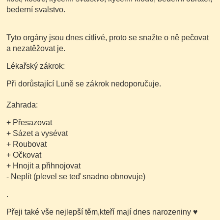
bederní svalstvo.
Tyto orgány jsou dnes citlivé, proto se snažte o ně pečovat
a nezatěžovat je.
Lékařský zákrok:
Při dorůstající Luně se zákrok nedoporučuje.
Zahrada:
+ Přesazovat
+ Sázet a vysévat
+ Roubovat
+ Očkovat
+ Hnojit a přihnojovat
- Neplít
(plevel se teď snadno obnovuje)
.
Přeji také vše nejlepší těm,kteří mají dnes narozeniny
♥