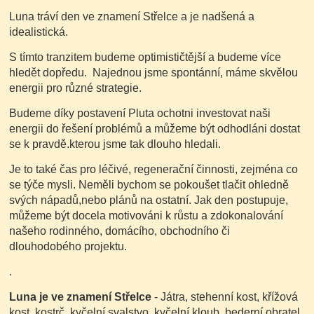
Luna tráví den ve znamení Střelce a je nadšená a
idealistická.
S tímto tranzitem budeme optimističtější a budeme více
hledět dopředu. Najednou jsme spontánní, máme skvělou
energii pro různé strategie.
Budeme díky postavení Pluta ochotni investovat naši
energii do řešení problémů a můžeme být odhodláni dostat
se k pravdě.kterou jsme tak dlouho hledali.
Je to také čas pro léčivé, regenerační činnosti, zejména co
se týče mysli. Neměli bychom se pokoušet tlačit ohledně
svých nápadů,nebo plánů na ostatní. Jak den postupuje,
můžeme být docela motivováni k růstu a zdokonalování
našeho rodinného, ​​domácího, obchodního či
dlouhodobého projektu.
.
Luna je ve znamení Střelce
- Játra, stehenní kost, křížová
kost, kostrč, kyčelní svalstvo, kyčelní kloub, bederní obratel,