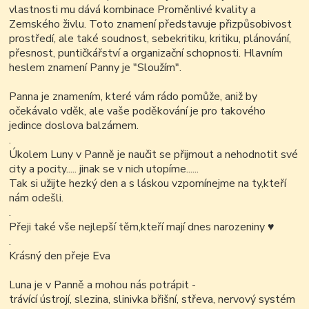
vlastnosti mu dává kombinace Proměnlivé kvality a
Zemského živlu. Toto znamení představuje přizpůsobivost
prostředí, ale také soudnost, sebekritiku, kritiku, plánování,
přesnost, puntičkářství a organizační schopnosti. Hlavním
heslem znamení Panny je "Sloužím".
Panna je znamením, které vám rádo pomůže, aniž by
očekávalo vděk, ale vaše poděkování je pro takového
jedince doslova balzámem.
.
Úkolem Luny v Panně je naučit se přijmout a nehodnotit své
city a pocity..... jinak se v nich utopíme......
Tak si užijte hezký den a s láskou vzpomínejme na ty,kteří
nám odešli.
.
Přeji také vše nejlepší těm,kteří mají dnes narozeniny ♥
.
Krásný den přeje Eva
Luna je v Panně a mohou nás potrápit -
trávící ústrojí, slezina, slinivka břišní, střeva, nervový systém