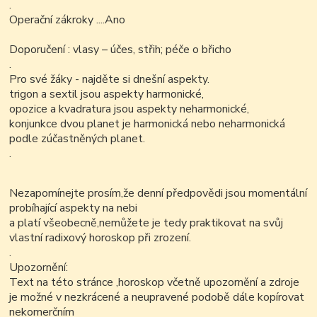
.
Operační zákroky ....Ano
Doporučení : vlasy – účes, střih; péče o břicho
.
Pro své žáky - najděte si dnešní aspekty.
trigon a sextil jsou aspekty harmonické,
opozice a kvadratura jsou aspekty neharmonické,
konjunkce dvou planet je harmonická nebo neharmonická
podle zúčastněných planet.
.
Nezapomínejte prosím,že denní předpovědi jsou momentální
probíhající aspekty na nebi
a platí všeobecně,nemůžete je tedy praktikovat na svůj
vlastní radixový horoskop při zrození.
.
Upozornění:
Text na této stránce ,horoskop včetně upozornění a zdroje
je možné v nezkrácené a neupravené podobě dále kopírovat
nekomerčním