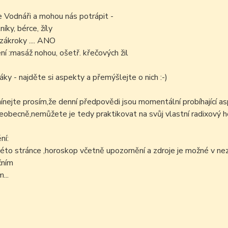
e Vodnáři a mohou nás potrápit -
níky, bérce, žíly
zákroky .... ANO
í :masáž nohou, ošetř. křečových žil
áky - najděte si aspekty a přemýšlejte o nich :-)
ejte prosím,že denní předpovědi jsou momentální probíhající as
šeobecně,nemůžete je tedy praktikovat na svůj vlastní radixový h
ní:
éto stránce ,horoskop včetně upozornění a zdroje je možné v n
čním
...