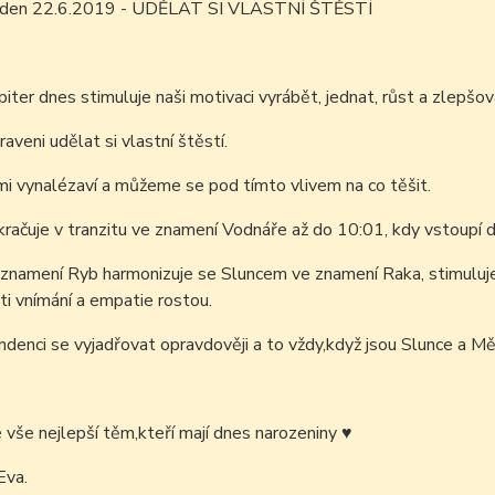
m den 22.6.2019 - UDĚLAT SI VLASTNÍ ŠTĚSTÍ
piter dnes stimuluje naši motivaci vyrábět, jednat, růst a zlepšov
raveni udělat si vlastní štěstí.
i vynalézaví a můžeme se pod tímto vlivem na co těšit.
račuje v tranzitu ve znamení Vodnáře až do 10:01, kdy vstoupí 
znamení Ryb harmonizuje se Sluncem ve znamení Raka, stimuluje
i vnímání a empatie rostou.
enci se vyjadřovat opravdověji a to vždy,když jsou Slunce a Měs
é vše nejlepší těm,kteří mají dnes narozeniny
♥
Eva.