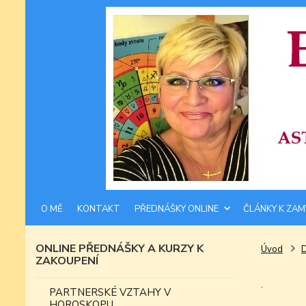
O MĚ
KONTAKT
PŘEDNÁŠKY ONLINE
ČLÁNKY K ZAM
ONLINE PŘEDNÁŠKY A KURZY K
Úvod
ZAKOUPENÍ
.
PARTNERSKÉ VZTAHY V
HOROSKOPU