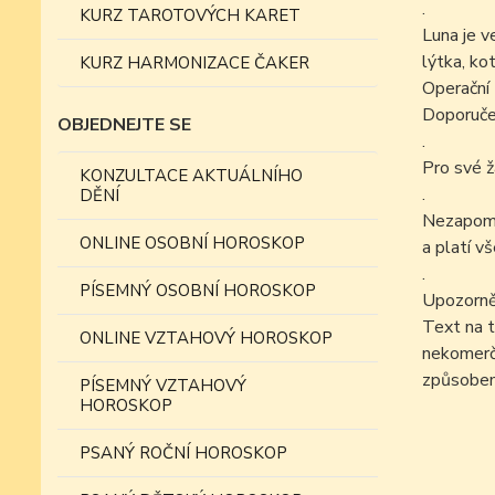
.
KURZ TAROTOVÝCH KARET
Luna je v
lýtka, kot
KURZ HARMONIZACE ČAKER
Operační 
Doporučen
OBJEDNEJTE SE
.
Pro své ž
KONZULTACE AKTUÁLNÍHO
.
DĚNÍ
Nezapomín
ONLINE OSOBNÍ HOROSKOP
a platí v
.
PÍSEMNÝ OSOBNÍ HOROSKOP
Upozorně
Text na t
ONLINE VZTAHOVÝ HOROSKOP
nekomer
způsobem
PÍSEMNÝ VZTAHOVÝ
HOROSKOP
PSANÝ ROČNÍ HOROSKOP