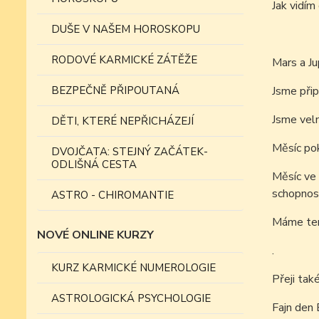
Jak vidí
DUŠE V NAŠEM HOROSKOPU
RODOVÉ KARMICKÉ ZÁTĚŽE
Mars a Ju
BEZPEČNĚ PŘIPOUTANÁ
Jsme přip
Jsme velm
DĚTI, KTERÉ NEPŘICHÁZEJÍ
Měsíc pok
DVOJČATA: STEJNÝ ZAČÁTEK-
ODLIŠNÁ CESTA
Měsíc ve 
schopnost
ASTRO - CHIROMANTIE
Máme tend
NOVÉ ONLINE KURZY
.
KURZ KARMICKÉ NUMEROLOGIE
Přeji tak
ASTROLOGICKÁ PSYCHOLOGIE
Fajn den 