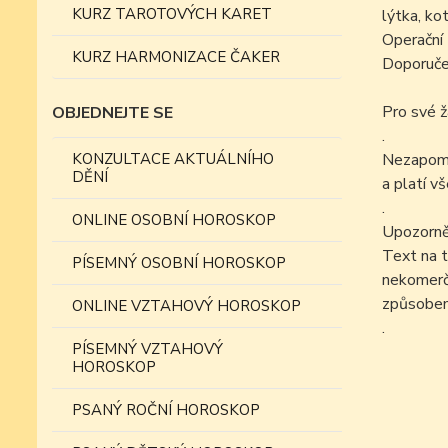
KURZ TAROTOVÝCH KARET
lýtka, kot
Operační 
KURZ HARMONIZACE ČAKER
Doporučen
Pro své ž
OBJEDNEJTE SE
.
KONZULTACE AKTUÁLNÍHO
Nezapomín
DĚNÍ
a platí v
.
ONLINE OSOBNÍ HOROSKOP
Upozorně
Text na t
PÍSEMNÝ OSOBNÍ HOROSKOP
nekomer
způsobem
ONLINE VZTAHOVÝ HOROSKOP
.
PÍSEMNÝ VZTAHOVÝ
HOROSKOP
PSANÝ ROČNÍ HOROSKOP