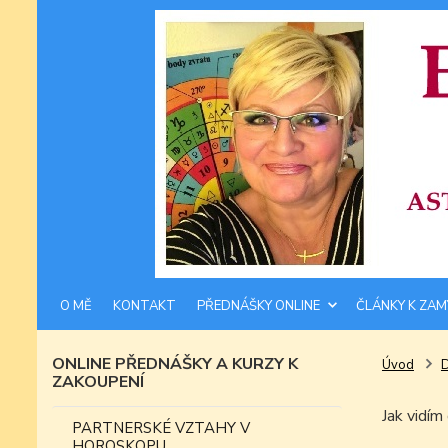
O MĚ
KONTAKT
PŘEDNÁŠKY ONLINE
ČLÁNKY K ZAM
ONLINE PŘEDNÁŠKY A KURZY K
Úvod
ZAKOUPENÍ
Jak vidí
PARTNERSKÉ VZTAHY V
HOROSKOPU