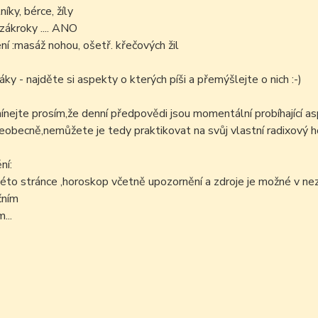
níky, bérce, žíly
zákroky .... ANO
í :masáž nohou, ošetř. křečových žil
áky - najděte si aspekty o kterých píši a přemýšlejte o nich :-)
ejte prosím,že denní předpovědi jsou momentální probíhající as
šeobecně,nemůžete je tedy praktikovat na svůj vlastní radixový h
ní:
éto stránce ,horoskop včetně upozornění a zdroje je možné v n
čním
...