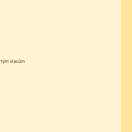
.
látým vlasům.