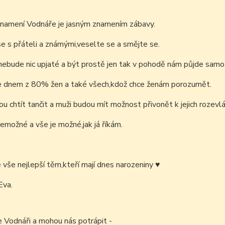
znamení Vodnáře je jasným znamením zábavy.
e s přáteli a známými,veselte se a smějte se.
nebude nic upjaté a být prostě jen tak v pohodě nám půjde samo
e dnem z 80% žen a také všech,kdož chce ženám porozumět.
u chtít tančit a muži budou mít možnost přivonět k jejich rozev
nemožné a vše je možné,jak já říkám.
é vše nejlepší těm,kteří mají dnes narozeniny
♥
Eva.
e Vodnáři a mohou nás potrápit -