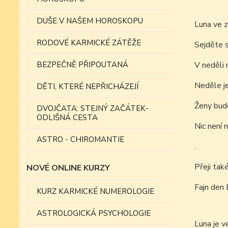
DUŠE V NAŠEM HOROSKOPU
Luna ve 
RODOVÉ KARMICKÉ ZÁTĚŽE
Sejděte s
BEZPEČNĚ PŘIPOUTANÁ
V neděli 
Neděle j
DĚTI, KTERÉ NEPŘICHÁZEJÍ
Ženy budo
DVOJČATA: STEJNÝ ZAČÁTEK-
ODLIŠNÁ CESTA
Nic není 
ASTRO - CHIROMANTIE
.
Přeji tak
NOVÉ ONLINE KURZY
Fajn den 
KURZ KARMICKÉ NUMEROLOGIE
ASTROLOGICKÁ PSYCHOLOGIE
Luna je v