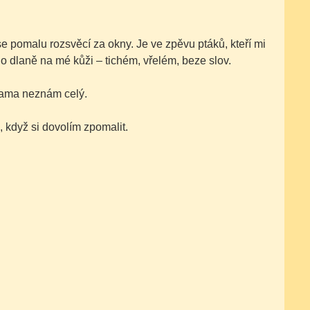
se pomalu rozsvěcí za okny. Je ve zpěvu ptáků, kteří mi
ho dlaně na mé kůži – tichém, vřelém, beze slov.
 sama neznám celý.
 když si dovolím zpomalit.