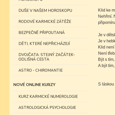
DUŠE V NAŠEM HOROSKOPU
Klid ke m
Nehřmí. N
RODOVÉ KARMICKÉ ZÁTĚŽE
připomína
BEZPEČNĚ PŘIPOUTANÁ
Je v děts
Je v hebk
DĚTI, KTERÉ NEPŘICHÁZEJÍ
Klid není
Není třeb
DVOJČATA: STEJNÝ ZAČÁTEK-
ODLIŠNÁ CESTA
Být s tím
A být tím
ASTRO - CHIROMANTIE
NOVÉ ONLINE KURZY
S láskou
KURZ KARMICKÉ NUMEROLOGIE
ASTROLOGICKÁ PSYCHOLOGIE