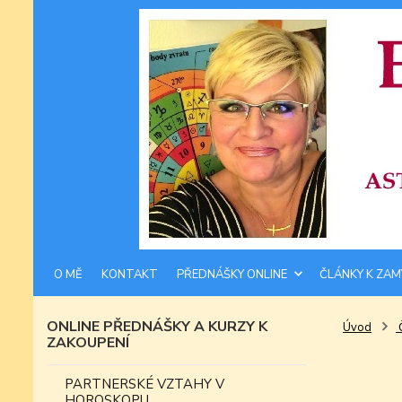
O MĚ
KONTAKT
PŘEDNÁŠKY ONLINE
ČLÁNKY K ZAM
ONLINE PŘEDNÁŠKY A KURZY K
Úvod
ZAKOUPENÍ
PARTNERSKÉ VZTAHY V
HOROSKOPU