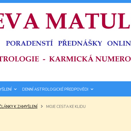
YŠLENÍ
DENNÍ ASTROLOGICKÉ PŘEDPOVĚDI
ČLÁNKY K ZAMYŠLENÍ
MOJE CESTA KE KLIDU