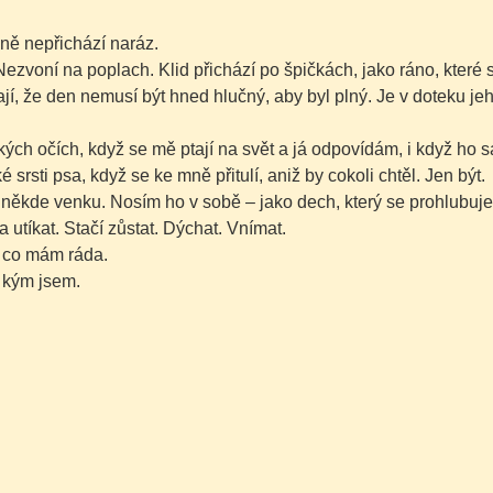
ně nepřichází naráz.
ezvoní na poplach. Klid přichází po špičkách, jako ráno, které 
jí, že den nemusí být hned hlučný, aby byl plný. Je v doteku je
kých očích, když se mě ptají na svět a já odpovídám, i když ho
é srsti psa, když se ke mně přitulí, aniž by cokoli chtěl. Jen být.
 někde venku. Nosím ho v sobě – jako dech, který se prohlubuje,
a utíkat. Stačí zůstat. Dýchat. Vnímat.
, co mám ráda.
, kým jsem.