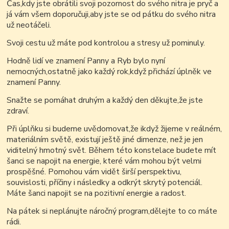
Čas,kdy jste obrátili svoji pozornost do svého nitra je pryč a
já vám všem doporučuji,aby jste se od pátku do svého nitra
už neotáčeli.
Svoji cestu už máte pod kontrolou a stresy už pominuly.
Hodně lidí ve znamení Panny a Ryb bylo nyní
nemocných,ostatně jako každý rok,když přichází úplněk ve
znamení Panny.
Snažte se pomáhat druhým a každý den děkujte,že jste
zdraví.
Při úplňku si budeme uvědomovat,že ikdyž žijeme v reálném,
materiálním světě, existují ještě jiné dimenze, než je jen
viditelný hmotný svět. Během této konstelace budete mít
šanci se napojit na energie, které vám mohou být velmi
prospěšné. Pomohou vám vidět širší perspektivu,
souvislosti, příčiny i následky a odkrýt skrytý potenciál.
Máte šanci napojit se na pozitivní energie a radost.
Na pátek si neplánujte náročný program,dělejte to co máte
rádi.