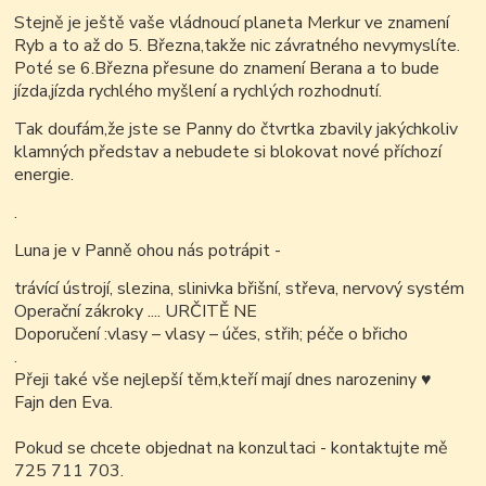
Stejně je ještě vaše vládnoucí planeta Merkur ve znamení
Ryb a to až do 5. Března,takže nic závratného nevymyslíte.
Poté se 6.Března přesune do znamení Berana a to bude
jízda,jízda rychlého myšlení a rychlých rozhodnutí.
Tak doufám,že jste se Panny do čtvrtka zbavily jakýchkoliv
klamných představ a nebudete si blokovat nové příchozí
energie.
.
Luna je v Panně ohou nás potrápit -
trávící ústrojí, slezina, slinivka břišní, střeva, nervový systém
Operační zákroky .... URČITĚ NE
Doporučení :vlasy – vlasy – účes, střih; péče o břicho
.
Přeji také vše nejlepší těm,kteří mají dnes narozeniny
♥
Fajn den Eva.
Pokud se chcete objednat na konzultaci - kontaktujte mě
725 711 703.