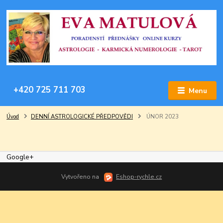
+420 725 711 703
Menu
Úvod
DENNÍ ASTROLOGICKÉ PŘEDPOVĚDI
ÚNOR 2023
Google+
Vytvořeno na
Eshop-rychle.cz