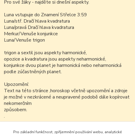
Pro své žáky - najděte si dnešní aspekty.
Luna vstupuje do Znamení Střelce 3:59
Luna/stř. Dračí hlava kvadratura
Luna/pravá Dračí hlava kvadratura
Merkur/Venuše konjunkce
Luna/Venuše trigon
trigon a sextil jsou aspekty harmonické,
opozice a kvadratura jsou aspekty neharmonické,
konjunkce dvou planet je harmonická nebo neharmonická
podle zúčastněných planet.
Upozornění:
Text na této stránce ,horoskop včetně upozornění a zdroje
je možné v nezkrácené a neupravené podobě dále kopírovat
nekomerčním
způsobem.
.
.
.
Pro základní funkčnost, zpříjemnění používání webu, analytické