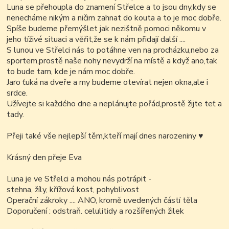
Luna se přehoupla do znamení Střelce a to jsou dny,kdy se
nenecháme nikým a ničim zahnat do kouta a to je moc dobře.
Spíše budeme přemýšlet jak nezištně pomoci někomu v
jeho tíživé situaci a věřit,že se k nám přidají další ....
S lunou ve Střelci nás to potáhne ven na procházku,nebo za
sportem,prostě naše nohy nevydrží na místě a když ano,tak
to bude tam, kde je nám moc dobře.
Jaro ťuká na dveře a my budeme otevírat nejen okna,ale i
srdce.
Užívejte si každého dne a neplánujte pořád,prostě žijte teť a
tady.
Přeji také vše nejlepší těm,kteří mají dnes narozeniny ♥
Krásný den přeje Eva
Luna je ve Střelci a mohou nás potrápit -
stehna, žíly, křížová kost, pohyblivost
Operační zákroky .... ANO, kromě uvedených částí těla
Doporučení : odstraň. celulitidy a rozšířených žilek