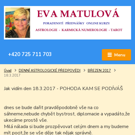
+420 725 711 703
Menu
Úvod
DENNÍ ASTROLOGICKÉ PŘEDPOVĚDI
BŘEZEN 2017
18.3.2017
Jak vidím den 18.3.2017 -
POHODA KAM SE PODÍVÁŠ
dnes se bude dařit pravděpodobně vše na co
sáhneme,nebude chybět bystrost, diplomacie a vypadáto,že
ukecáme prostě vše.
Milá nálada si bude prozpěvovat celým dnem a my budeme
mít pocit,že se vše děje tak nějak správně.