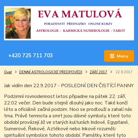
+420 725 711 703
Menu
Úvod
DENNÍ ASTROLOGICKÉ PŘEDPOVĚDI
ZÁŘÍ 2017
22.9.2017
Jak vidím den 22.9.2017 - POSLEDNÍ DEN ČISTÍCÍ PANNY
Podzimní rovnodennost letos připadne na pátek 22. září,
22:02 večer. Den bude stejně dlouhý jako noc. Také končí
léto a oficiálně začíná podzim. Noci se prodlouží a zahalí nás
tma. Právě temnota a smrt jsou dávné symboly, které toto
období provázejí.Již ve starých kulturách Indové, Egypťané,
Sumerové, Řekové, Aztékové nebo Inkové rozuměli
spirituální symbolice tohoto období. Památky, které tyto