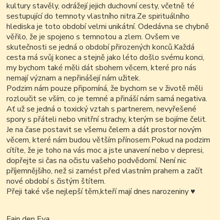
kultury stavěly, odrážejí jejich duchovní cesty, včetně té
sestupující do temnoty vlastního nitra.Ze spirituálního
hlediska je toto období velmi unikátní. Odedávna se chybně
věřilo, že je spojeno s temnotou a zlem. Ovšem ve
skutečnosti se jedná o období přirozených konců.Každá
cesta má svůj konec a stejně jako léto došlo svému konci,
my bychom také měli dát sbohem věcem, které pro nás
nemají význam a nepřinášejí nám užitek.
Podzim nám pouze připomíná, že bychom se v životě měli
rozloučit se vším, co je temné a přináší nám samá negativa.
Ať už se jedná o toxický vztah s partnerem, nevyřešené
spory s přáteli nebo vnitřní strachy, kterým se bojíme čelit.
Je na čase postavit se všemu čelem a dát prostor novým
věcem, které nám budou větším přínosem.Pokud na podzim
cítíte, že je toho na vás moc a jste unavení nebo v depresi,
dopřejte si čas na očistu vašeho podvědomí. Není nic
příjemnějšího, než si zamést před vlastním prahem a začít
nové období s čistým štítem.
Přeji také vše nejlepší těm,kteří mají dnes narozeniny
♥
Fajn den Eva.