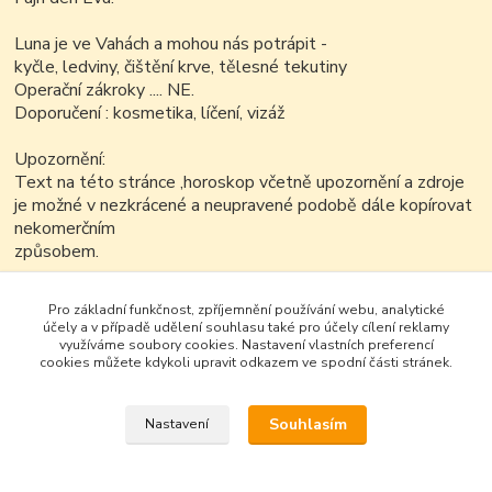
Luna je ve Vahách a mohou nás potrápit -
kyčle, ledviny, čištění krve, tělesné tekutiny
Operační zákroky .... NE.
Doporučení : kosmetika, líčení, vizáž
Upozornění:
Text na této stránce ,horoskop včetně upozornění a zdroje
je možné v nezkrácené a neupravené podobě dále kopírovat
nekomerčním
způsobem.
.
.
Pro základní funkčnost, zpříjemnění používání webu, analytické
účely a v případě udělení souhlasu také pro účely cílení reklamy
využíváme soubory cookies. Nastavení vlastních preferencí
cookies můžete kdykoli upravit odkazem ve spodní části stránek.
Souhlasím
Nastavení
Google+
Vytvořeno na
Eshop-rychle.cz