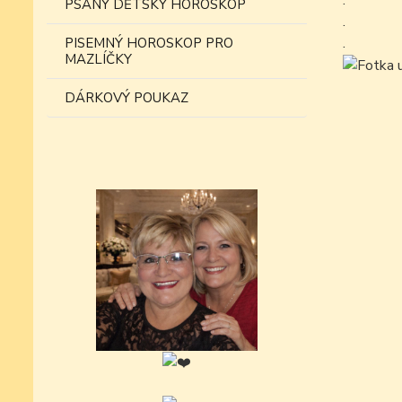
.
PSANÝ DĚTSKÝ HOROSKOP
.
.
PISEMNÝ HOROSKOP PRO
MAZLÍČKY
DÁRKOVÝ POUKAZ