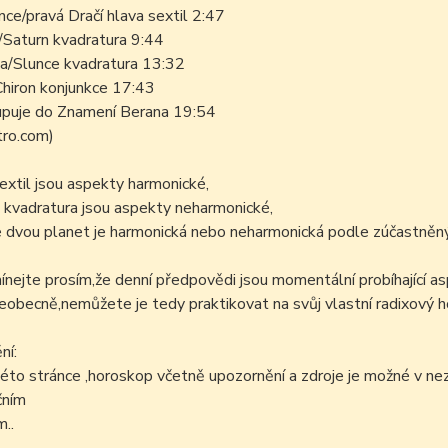
ce/pravá Dračí hlava sextil 2:47
/Saturn kvadratura 9:44
a/Slunce kvadratura 13:32
Chiron konjunkce 17:43
upuje do Znamení Berana 19:54
stro.com)
sextil jsou aspekty harmonické,
 kvadratura jsou aspekty neharmonické,
 dvou planet je harmonická nebo neharmonická podle zúčastněný
ejte prosím,že denní předpovědi jsou momentální probíhající as
šeobecně,nemůžete je tedy praktikovat na svůj vlastní radixový h
ní:
éto stránce ,horoskop včetně upozornění a zdroje je možné v n
čním
..