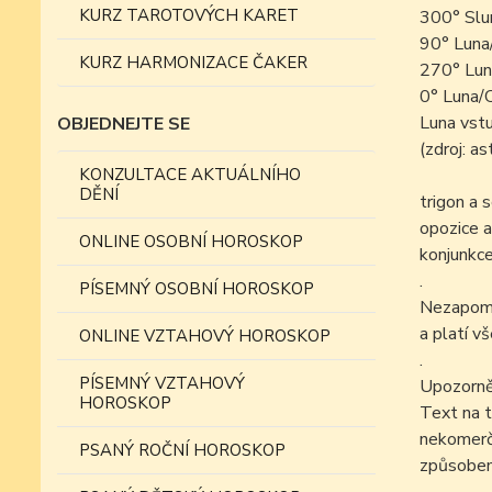
KURZ TAROTOVÝCH KARET
300° Slun
90° Luna
KURZ HARMONIZACE ČAKER
270° Lun
0° Luna/
Luna vst
OBJEDNEJTE SE
(zdroj: a
KONZULTACE AKTUÁLNÍHO
DĚNÍ
trigon a 
opozice a
ONLINE OSOBNÍ HOROSKOP
konjunkce
.
PÍSEMNÝ OSOBNÍ HOROSKOP
Nezapomín
a platí v
ONLINE VZTAHOVÝ HOROSKOP
.
PÍSEMNÝ VZTAHOVÝ
Upozorně
HOROSKOP
Text na t
nekomer
PSANÝ ROČNÍ HOROSKOP
způsobem