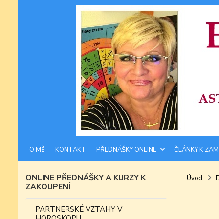
O MĚ
KONTAKT
PŘEDNÁŠKY ONLINE
ČLÁNKY K ZAM
ONLINE PŘEDNÁŠKY A KURZY K
Úvod
ZAKOUPENÍ
PARTNERSKÉ VZTAHY V
HOROSKOPU