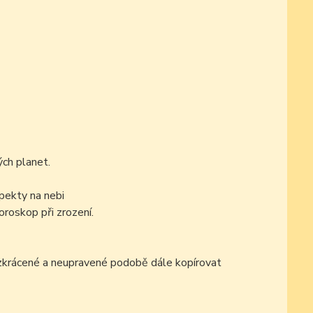
ch planet.
pekty na nebi
oroskop při zrození.
ezkrácené a neupravené podobě dále kopírovat