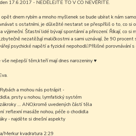
m den 17.6.2017 - NEDĚLEJTE TO V CO NEVĚŘÍTE.
 opět dnem rybím a mnoho myšlenek se bude ubírat k nám samotný
návat s ostatními, je důležité nestarat se přespříliš o to, co si
 výjimeční. Šťastní lidé bývají spontánní a přirození. Říkají, co si 
,zbytečně nezatěžují maličkostmi a sami uznávají, že 90 procent s
vářejí psychické napětí a fyzické nepohodlí.Přílišné porovnávání s o
é vše nejlepší těm,kteří mají dnes narozeniny
♥
Eva.
 Rybách a mohou nás potrápit -
didla, prsty u nohou, lymfatický systém
zákroky .... ANO,kromě uvedených částí těla
í :reflexní masáže nohou, péče o chodidla
áky - najděte si dnešní aspekty
a/Merkur kvadratura 2:29