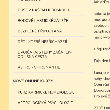
Jak vidí
DUŠE V NAŠEM HOROSKOPU
sobota je
moc porov
RODOVÉ KARMICKÉ ZÁTĚŽE
svobodní a
BEZPEČNĚ PŘIPOUTANÁ
ostatních
navíc vyt
DĚTI, KTERÉ NEPŘICHÁZEJÍ
Přeji tak
DVOJČATA: STEJNÝ ZAČÁTEK-
ODLIŠNÁ CESTA
Fajn den 
ASTRO - CHIROMANTIE
Luna je v
nohy, cho
NOVÉ ONLINE KURZY
Operační 
Doporučen
KURZ KARMICKÉ NUMEROLOGIE
Pro své ž
ASTROLOGICKÁ PSYCHOLOGIE
270° Lun