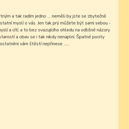
m a tak radím jedno .... neměli by jste se zbytečně
 ostatní myslí o vás. Jen tak prý můžete být sami sebou -
myslí a cítí, a to bez svazujícího ohledu na odlišné názory
tarostí a obav se i tak nikdy nenaplní. Špatné pocity
statními vám štěstí nepřinese .......