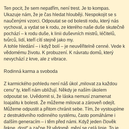
Ten pocit, že sem nepatřím, není trest. Je to kompas.
Ukazuje nám, že je čas hledat hlouběji. Nespokojit se s
naučenými vzorci. Odpoutat se od bolesti rodu, který nás
vychoval, a vydat se k rodu, ze kterého naše duše skutečně
pochází – k rodu duše, k linii duševních mistrů, léčitelů,
tvůrců, lidí, kteří cítí stejně jako my.
A tohle hledání – i když bolí – je neuvěřitelně cenné. Vede k
vědomému životu. K probuzení. K návratu domů, který
nevychází z krve, ale z vibrace.
Rodinná karma a svoboda
Z karmického pohledu není náš úkol „milovat za každou
cenu“ ty, kteří nám ubližují. Někdy je naším úkolem
odpoutat se. Uvědomit si, že láska nemusí znamenat
loajalitu k bolesti. Že můžeme milovat a zároveň odejít.
Můžeme odpustit a přitom chránit sebe. Tím, že vystoupíme
z destruktivního rodinného systému, často pomáháme i
dalším generacím – i těm před námi. Když jeden člověk
řekne „dost“ a začne žít vědomě, mění se celá linie. To je