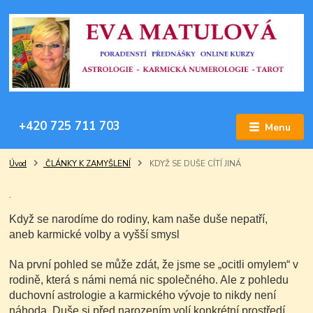
+420 725 711 703
Menu
Úvod
ČLÁNKY K ZAMYŠLENÍ
KDYŽ SE DUŠE CÍTÍ JINÁ
.
Když se narodíme do rodiny, kam naše duše nepatří,
aneb karmické volby a vyšší smysl
Na první pohled se může zdát, že jsme se „ocitli omylem“ v
rodině, která s námi nemá nic společného. Ale z pohledu
duchovní astrologie a karmického vývoje to nikdy není
náhoda. Duše si před narozením volí konkrétní prostředí,