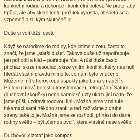
konkrétní rodinu a dokonce i konkrétní bolest. Ne proto, aby
trpěla, ale aby skrze tento prožitek vyrostla, otevřela se a
vzpomněla si, kým skutečně je.
Duše si volí těžší cestu
Když se narodíme do rodiny, kde cítíme cizotu, často to
značí, že jsme „starší duše“. Taková duše už nepotřebuje
jen pohodlí a klid – potřebuje růst. A růst duše často
přichází skrze nesoulad, skrze vnitřní konflikt, který nás nutí
hledat vlastní pravdu mimo to, co nám bylo vnuceno.
Můžeme mít v horoskopu aspekty jako Luna v napětí s
Plutem (citová bolest a transformace), retrográdní Saturn
(duchovní zkoušky) nebo karmické uzly ukazující na to, že
jsme přišli uzdravit rodovou linii. Možná jsme v minulé
inkarnaci sami někoho zranili a teď zažíváme z druhé
strany, jaké to je. Možná jsme se rozhodli přinést do dané
rodiny světlo – být „černou ovcí“, která vlastně nese světlo.
Duchovní „cizota“ jako kompas