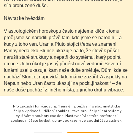
síla probuzené duše.
Návrat ke hvězdám
V astrologickém horoskopu často najdeme klíče k tomu,
proč jsme se narodili právě tam, kde jsme se narodili – a
kudy z toho ven. Uran a Pluto stojící třeba ve znamení
Panny nedaleko Slunce ukazuje na to, že člověk přišel
narušit staré struktury a nepatří do systému, který popírá
emoce. Jeho úkol je jasný přinést nové vědomí. Severní
lunární uzel ukazuje, kam naše duše směřuje. Dům, kde se
nachází Slunce, napovídá, kde máme zazářit. A aspekty na
Neptun nebo Uran často ukazují na pocit „jinakosti“ – že
naše duše pochází z jiného místa, z jiného druhu vibrace.
A přesto jsme tady. Ne náhodou.
Pro základní funkčnost, zpříjemnění používání webu, analytické
účely a v případě udělení souhlasu také pro účely cílení reklamy
S láskou Eva
využíváme soubory cookies. Nastavení vlastních preferencí
cookies můžete kdykoli upravit odkazem ve spodní části stránek.