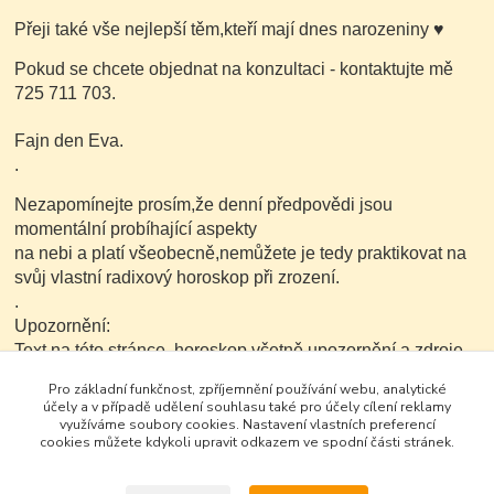
Přeji také vše nejlepší těm,kteří mají dnes narozeniny
♥
Pokud se chcete objednat na konzultaci - kontaktujte mě
725 711 703.
Fajn den Eva.
.
Nezapomínejte prosím,že denní předpovědi jsou
momentální probíhající aspekty
na nebi a platí všeobecně,nemůžete je tedy praktikovat na
svůj vlastní radixový horoskop při zrození.
.
Upozornění:
Text na této stránce ,horoskop včetně upozornění a zdroje
je možné v nezkrácené a neupravené podobě dále
Pro základní funkčnost, zpříjemnění používání webu, analytické
kopírovat nekomerčním
účely a v případě udělení souhlasu také pro účely cílení reklamy
způsobem.
využíváme soubory cookies. Nastavení vlastních preferencí
cookies můžete kdykoli upravit odkazem ve spodní části stránek.