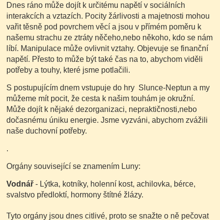
Dnes ráno může dojít k určitému napětí v sociálních
interakcích a vztazích. Pocity žárlivosti a majetnosti mohou
vařit těsně pod povrchem věcí a jsou v přímém poměru k
našemu strachu ze ztráty něčeho,nebo někoho, kdo se nám
líbí. Manipulace může ovlivnit vztahy. Objevuje se finanční
napětí. Přesto to může být také čas na to, abychom viděli
potřeby a touhy, které jsme potlačili.
S postupujícím dnem vstupuje do hry Slunce-Neptun a my
můžeme mít pocit, že cesta k našim touhám je okružní.
Může dojít k nějaké dezorganizaci, nepraktičnosti,nebo
dočasnému úniku energie. Jsme vyzváni, abychom zvážili
naše duchovní potřeby.
.
Orgány související se znamením Luny:
Vodnář
- Lýtka, kotníky, holenní kost, achilovka, bérce,
svalstvo předloktí, hormony štítné žlázy.
Tyto orgány jsou dnes citlivé, proto se snažte o ně pečovat