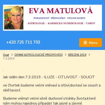
+420 725 711 703
Menu
Úvod
DENNÍ ASTROLOGICKÉ PŘEDPOVĚDI
BŘEZEN 2019
7.3.2019
.
Jak vidím den 7.3.2019 - ILUZE - CITLIVOST - SOUCIT
ve čtvrtek budeme velmi vnímaví a citliví,dostaví se soucit a
obětavost.
Budeme vnímat velmi silně duchovní stránky života,které
nám mohou najednou připadat tak jasné a zjevné.