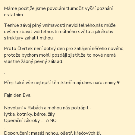
Máme pocit,že jsme povoláni tlumočit vyšší poznání
ostatním.
Tenhle závoj plný vnímavosti neviditelného,nás může
ovšem zbavit viditelnosti reálného světa a jakékoliv
struktury zahalit mlhou.
Proto čtvrtek není dobrý den pro zahájení něčeho nového,
protože bychom mohli později zjistit,že to nové nemá
vlastně žádný pevný základ.
.
Přeji také vše nejlepší těm,kteří mají dnes narozeniny
♥
Fajn den Eva.
Novoluní v Rybách a mohou nás potrápit -
lýtka, kotníky, bérce, žíly
Operační zákroky .... ANO
.
Doporučení : masáž nohou, ošetř. křečových žil