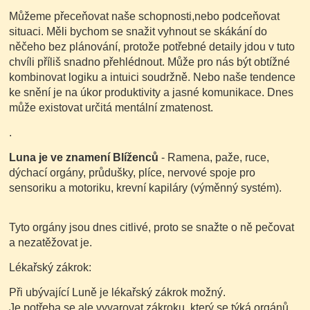
Můžeme přeceňovat naše schopnosti,nebo podceňovat
situaci. Měli bychom se snažit vyhnout se skákání do
něčeho bez plánování, protože potřebné detaily jdou v tuto
chvíli příliš snadno přehlédnout. Může pro nás být obtížné
kombinovat logiku a intuici soudržně. Nebo naše tendence
ke snění je na úkor produktivity a jasné komunikace. Dnes
může existovat určitá mentální zmatenost.
.
Luna je ve znamení
Blíženců
- Ramena, paže, ruce,
dýchací orgány, průdušky, plíce, nervové spoje pro
sensoriku a motoriku, krevní kapiláry (výměnný systém).
Tyto orgány jsou dnes citlivé, proto se snažte o ně pečovat
a nezatěžovat je.
Lékařský zákrok:
Při ubývající Luně je lékařský zákrok možný.
Je potřeba se ale vyvarovat zákroku, který se týká orgánů