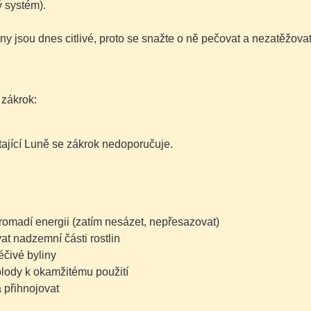
 systém).
ny jsou dnes citlivé, proto se snažte o ně pečovat a nezatěžovat
 zákrok:
tající Luně se zákrok nedoporučuje.
romadí energii
(zatím nesázet, nepřesazovat)
at nadzemní části rostlin
léčivé byliny
plody k okamžitému použití
a přihnojovat