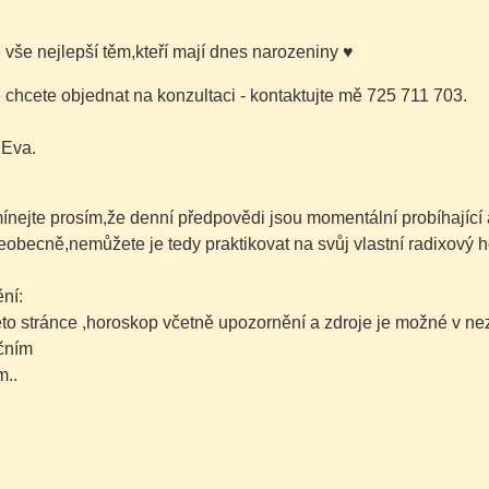
é vše nejlepší těm,kteří mají dnes narozeniny
♥
chcete objednat na konzultaci - kontaktujte mě 725 711 703.
 Eva.
nejte prosím,že denní předpovědi jsou momentální probíhající 
šeobecně,nemůžete je tedy praktikovat na svůj vlastní radixový h
ní:
této stránce ,horoskop včetně upozornění a zdroje je možné v 
čním
..