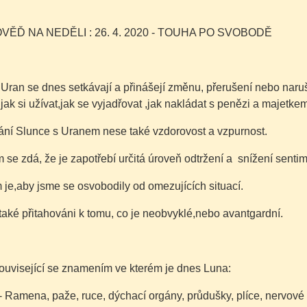
ĚĎ NA NEDĚLI : 26. 4. 2020 - TOUHA PO SVOBODĚ
 Uran se dnes setkávají a přinášejí změnu, přerušení nebo nar
jak si užívat,jak se vyjadřovat ,jak nakládat s penězi a majetke
kání Slunce s Uranem nese také vzdorovost a vzpurnost.
se zdá, že je zapotřebí určitá úroveň odtržení a snížení sentime
je,aby jsme se osvobodily od omezujících situací.
aké přitahováni k tomu, co je neobvyklé,nebo avantgardní.
ouvisející se znamením ve kterém je dnes Luna:
- Ramena, paže, ruce, dýchací orgány, průdušky, plíce, nervové 