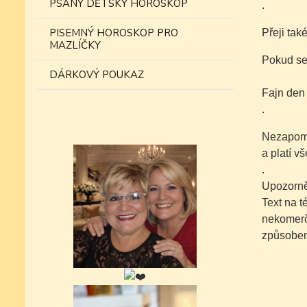
PSANÝ DĚTSKÝ HOROSKOP
.
PISEMNÝ HOROSKOP PRO
Přeji tak
MAZLÍČKY
Pokud se 
DÁRKOVÝ POUKAZ
Fajn den
.
Nezapomí
a platí v
.
Upozorně
Text na 
nekomer
způsobem