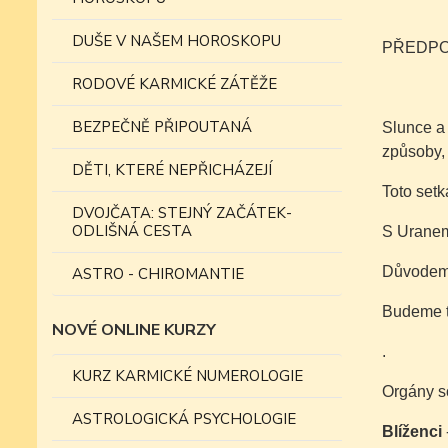
DUŠE V NAŠEM HOROSKOPU
PŘEDPOV
RODOVÉ KARMICKÉ ZÁTĚŽE
BEZPEČNĚ PŘIPOUTANÁ
Slunce a
způsoby, 
DĚTI, KTERÉ NEPŘICHÁZEJÍ
Toto set
DVOJČATA: STEJNÝ ZAČÁTEK-
ODLIŠNÁ CESTA
S Uranem 
Důvodem 
ASTRO - CHIROMANTIE
Budeme t
NOVÉ ONLINE KURZY
.
KURZ KARMICKÉ NUMEROLOGIE
Orgány s
ASTROLOGICKÁ PSYCHOLOGIE
Blíženci