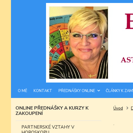
O MĚ
KONTAKT
PŘEDNÁŠKY ONLINE
ČLÁNKY K ZAM
ONLINE PŘEDNÁŠKY A KURZY K
Úvod
ZAKOUPENÍ
.
PARTNERSKÉ VZTAHY V
HOROSKOPU