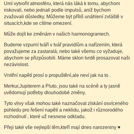
Umí vytvořit atmosféru, která nás láká k tomu, abychom
riskovali, nebo jednali podle impulsů, aniž bychom
zvažovali důsledky. Můžeme být příliš unáhlení zvláště v
situacích,kde se cítíme omezení.
Může dojít ke změnám v našich harmonogramech.
Budeme vzpurní tváří v tvář pravidlům a nařízením, která
považujeme za zastaralá, nebo také všemu co vyžaduje,
abychom se přizpůsobili. Máme sklon tvrdě prosazovat naši
nezávislost.
Vnitřní napětí prosí o propuštění,ale neví jak na to .
Merkur,Jupiterem a Pluto, jsou také na scéně a ty jasně
uvědomují potřeby dlouhodobé změny.
Tyto vlivy však mohou také naznačovat získání osvíceného
pohledu pro řešení napětí a neklidu, jakož i různorodého
rozhodnutí , které už nesnese odkladu.
Přeji také vše nejlepší těm,kteří mají dnes narozeniny
♥