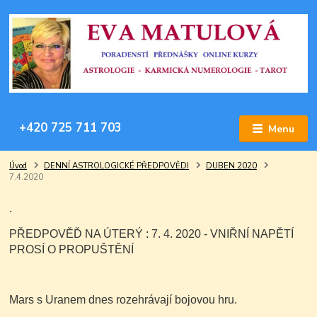
+420 725 711 703
Menu
Úvod
DENNÍ ASTROLOGICKÉ PŘEDPOVĚDI
DUBEN 2020
7.4.2020
.
PŘEDPOVĚĎ NA ÚTERÝ : 7. 4. 2020 - VNIŘNÍ NAPĚTÍ
PROSÍ O PROPUŠTĚNÍ
Mars s Uranem dnes rozehrávají bojovou hru.