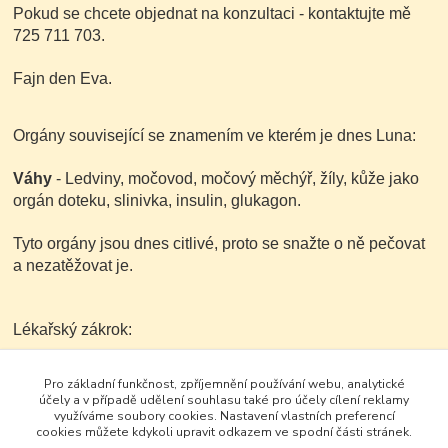
Pokud se chcete objednat na konzultaci - kontaktujte mě
725 711 703.
Fajn den Eva.
Orgány související se znamením ve kterém je dnes Luna:
Váhy
- Ledviny, močovod, močový měchýř, žíly, kůže jako
orgán doteku, slinivka, insulin, glukagon.
Tyto orgány jsou dnes citlivé, proto se snažte o ně pečovat
a nezatěžovat je.
Lékařský zákrok:
Při dorůstající Luně se zákrok nedoporučuje.
Pro základní funkčnost, zpříjemnění používání webu, analytické
účely a v případě udělení souhlasu také pro účely cílení reklamy
využíváme soubory cookies. Nastavení vlastních preferencí
cookies můžete kdykoli upravit odkazem ve spodní části stránek.