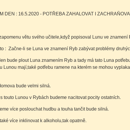
ÍM DEN : 16.5.2020 - POTŘEBA ZAHALOVAT I ZACHRAŇOV
zapomenu větu svého učitele,když popisoval Lunu ve znamení 
kto : Začne-li se Luna ve znamení Ryb zabývat problémy druhýc
den bude plout Luna znamením Ryb a tady má tato Luna potřebu 
u Lunou mají,také potřebu ramene na kterém se mohou vyplak
domova bude velmi silná.
s touto Lunou v Rybách budeme nacitovat pocity ostatních.
eme více poslouchat hudbu a touha tančit bude silná.
ké více inklinovat k alkoholu,tak opatrně.