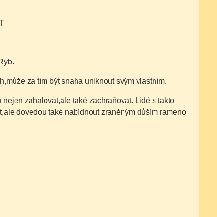
AT
Ryb.
h,může za tím být snaha uniknout svým vlastním.
nejen zahalovat,ale také zachraňovat. Lidé s takto
at,ale dovedou také nabídnout zraněným důším rameno