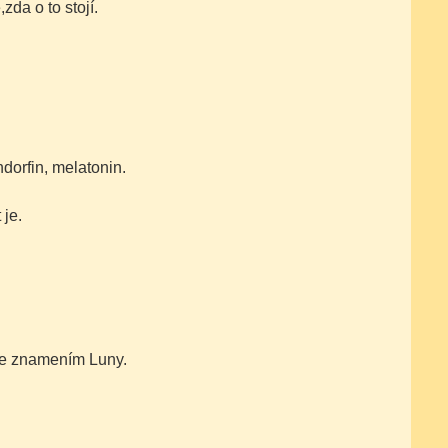
da o to stojí.
dorfin, melatonin.
 je.
 se znamením Luny.