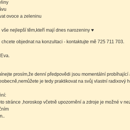
yliny
rávu
vat ovoce a zeleninu
é vše nejlepší těm,kteří mají dnes narozeniny
♥
chcete objednat na konzultaci - kontaktujte mě 725 711 703.
 Eva.
nejte prosím,že denní předpovědi jsou momentální probíhající 
šeobecně,nemůžete je tedy praktikovat na svůj vlastní radixový h
ní:
této stránce ,horoskop včetně upozornění a zdroje je možné v 
čním
..