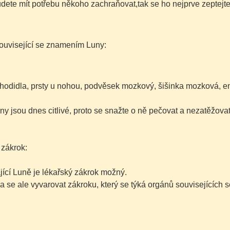
ete mít potřebu někoho zachraňovat,tak se ho nejprve zeptejte,z
ouvisející se znamením Luny:
hodidla, prsty u nohou, podvěsek mozkový, šišinka mozková, en
ny jsou dnes citlivé, proto se snažte o ně pečovat a nezatěžovat
 zákrok:
jící Luně je lékařský zákrok možný.
a se ale vyvarovat zákroku, který se týká orgánů souvisejících