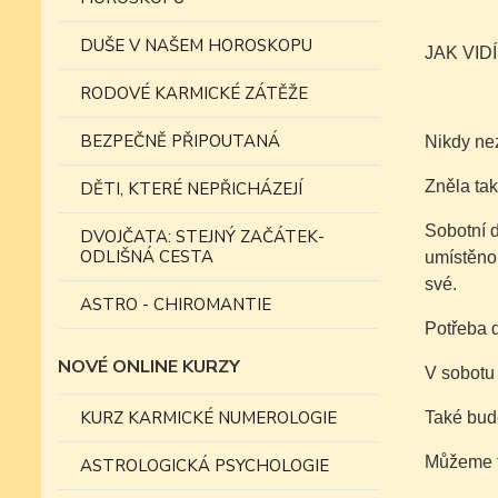
DUŠE V NAŠEM HOROSKOPU
JAK VID
RODOVÉ KARMICKÉ ZÁTĚŽE
BEZPEČNĚ PŘIPOUTANÁ
Nikdy ne
Zněla ta
DĚTI, KTERÉ NEPŘICHÁZEJÍ
Sobotní 
DVOJČATA: STEJNÝ ZAČÁTEK-
ODLIŠNÁ CESTA
umístěno
své.
ASTRO - CHIROMANTIE
Potřeba 
NOVÉ ONLINE KURZY
V sobotu 
KURZ KARMICKÉ NUMEROLOGIE
Také bud
Můžeme ta
ASTROLOGICKÁ PSYCHOLOGIE