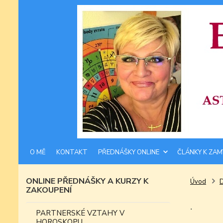
O MĚ
KONTAKT
PŘEDNÁŠKY ONLINE
ČLÁNKY K ZAM
ONLINE PŘEDNÁŠKY A KURZY K
Úvod
ZAKOUPENÍ
.
PARTNERSKÉ VZTAHY V
HOROSKOPU