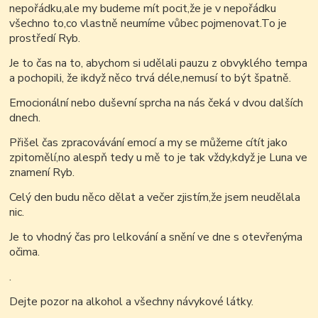
nepořádku,ale my budeme mít pocit,že je v nepořádku
všechno to,co vlastně neumíme vůbec pojmenovat.To je
prostředí Ryb.
Je to čas na to, abychom si udělali pauzu z obvyklého tempa
a pochopili, že ikdyž něco trvá déle,nemusí to být špatně.
Emocionální nebo duševní sprcha na nás čeká v dvou dalších
dnech.
Přišel čas zpracovávání emocí a my se můžeme cítít jako
zpitomělí,no alespň tedy u mě to je tak vždy,když je Luna ve
znamení Ryb.
Celý den budu něco dělat a večer zjistím,že jsem neudělala
nic.
Je to vhodný čas pro lelkování a snění ve dne s otevřenýma
očima.
.
Dejte pozor na alkohol a všechny návykové látky.