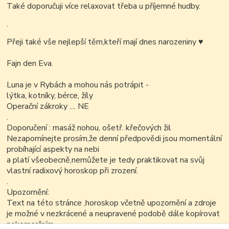
Také doporučuji více relaxovat třeba u příjemné hudby.
.
Přeji také vše nejlepší těm,kteří mají dnes narozeniny
♥
Fajn den Eva.
Luna je v Rybách a mohou nás potrápit -
lýtka, kotníky, bérce, žíly
Operační zákroky .... NE
.
Doporučení : masáž nohou, ošetř. křečových žil
Nezapomínejte prosím,že denní předpovědi jsou momentální
probíhající aspekty na nebi
a platí všeobecně,nemůžete je tedy praktikovat na svůj
vlastní radixový horoskop při zrození.
.
Upozornění:
Text na této stránce ,horoskop včetně upozornění a zdroje
je možné v nezkrácené a neupravené podobě dále kopírovat
nekomerčním