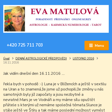
+420 725 711 703
Menu
Úvod
DENNÍ ASTROLOGICKÉ PŘEDPOVĚDI
LISTOPAD 2016
16.11.2016
Jak vidím dnešní den 16.11.2016 ....
řekla bych v pohodě :-) Luna je v Blížencích a ještě v sextilu
na Uran a to znamená,že jsme už pochopili,že změny u nás
samotných byly již započaty a jsou nezbytné a
nevratné.Mars je ve Vodnáři a my máme sílu opuštět
přátele s kterými už nemáme společná témata.Slunce je
stále ještě ve Štíru a tak máme poslední možnost vymést