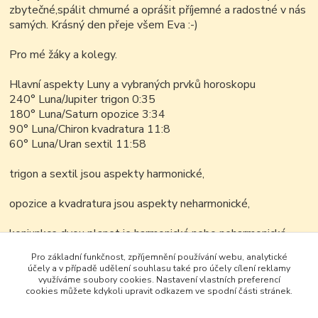
zbytečné,spálit chmurné a oprášit příjemné a radostné v nás
samých. Krásný den přeje všem Eva :-)
Pro mé žáky a kolegy.
Hlavní aspekty Luny a vybraných prvků horoskopu
240° Luna/Jupiter trigon 0:35
180° Luna/Saturn opozice 3:34
90° Luna/Chiron kvadratura 11:8
60° Luna/Uran sextil 11:58
trigon a sextil jsou aspekty harmonické,
opozice a kvadratura jsou aspekty neharmonické,
konjunkce dvou planet je harmonická nebo neharmonická
podle zúčastněných planet.
Pro základní funkčnost, zpříjemnění používání webu, analytické
účely a v případě udělení souhlasu také pro účely cílení reklamy
využíváme soubory cookies. Nastavení vlastních preferencí
cookies můžete kdykoli upravit odkazem ve spodní části stránek.