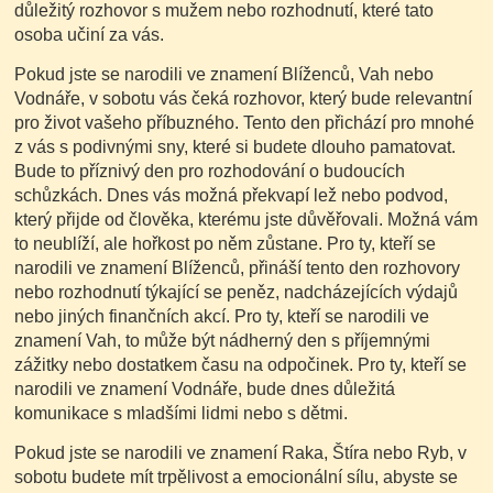
důležitý rozhovor s mužem nebo rozhodnutí, které tato
osoba učiní za vás.
Pokud jste se narodili ve znamení Blíženců, Vah nebo
Vodnáře, v sobotu vás čeká rozhovor, který bude relevantní
pro život vašeho příbuzného. Tento den přichází pro mnohé
z vás s podivnými sny, které si budete dlouho pamatovat.
Bude to příznivý den pro rozhodování o budoucích
schůzkách. Dnes vás možná překvapí lež nebo podvod,
který přijde od člověka, kterému jste důvěřovali. Možná vám
to neublíží, ale hořkost po něm zůstane. Pro ty, kteří se
narodili ve znamení Blíženců, přináší tento den rozhovory
nebo rozhodnutí týkající se peněz, nadcházejících výdajů
nebo jiných finančních akcí. Pro ty, kteří se narodili ve
znamení Vah, to může být nádherný den s příjemnými
zážitky nebo dostatkem času na odpočinek. Pro ty, kteří se
narodili ve znamení Vodnáře, bude dnes důležitá
komunikace s mladšími lidmi nebo s dětmi.
Pokud jste se narodili ve znamení Raka, Štíra nebo Ryb, v
sobotu budete mít trpělivost a emocionální sílu, abyste se