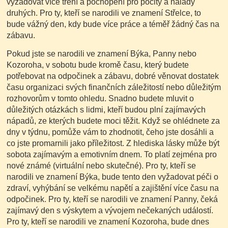
vyžadovat více tření a pochopení pro pocity a nálady
druhých. Pro ty, kteří se narodili ve znamení Střelce, to
bude vážný den, kdy bude více práce a téměř žádný čas na
zábavu.
Pokud jste se narodili ve znamení Býka, Panny nebo
Kozoroha, v sobotu bude kromě času, který budete
potřebovat na odpočinek a zábavu, dobré věnovat dostatek
času organizaci svých finančních záležitostí nebo důležitým
rozhovorům v tomto ohledu. Snadno budete mluvit o
důležitých otázkách s lidmi, kteří budou plní zajímavých
nápadů, ze kterých budete moci těžit. Když se ohlédnete za
dny v týdnu, pomůže vám to zhodnotit, čeho jste dosáhli a
co jste promarnili jako příležitost. Z hlediska lásky může být
sobota zajímavým a emotivním dnem. To platí zejména pro
nové známé (virtuální nebo skutečné). Pro ty, kteří se
narodili ve znamení Býka, bude tento den vyžadovat péči o
zdraví, vyhýbání se velkému napětí a zajištění více času na
odpočinek. Pro ty, kteří se narodili ve znamení Panny, čeká
zajímavý den s výskytem a vývojem nečekaných událostí.
Pro ty, kteří se narodili ve znamení Kozoroha, bude dnes