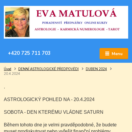
+420 725 711 703
Menu
Úvod
DENNÍ ASTROLOGICKÉ PŘEDPOVĚDI
DUBEN 2024
20.4.2024
.
ASTROLOGICKÝ POHLED NA - 20.4.2024
SOBOTA - DEN KTERÉMU VLÁDNE SATURN
Během tohoto dne je velmi pravděpodobné, že budete
muset prodiskutovat nebo vyřešit finanční problémy