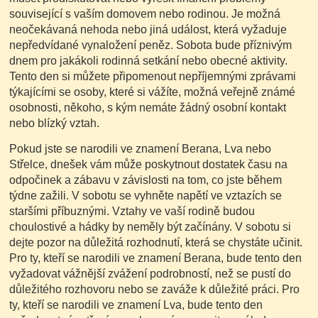
související s vaším domovem nebo rodinou. Je možná
neočekávaná nehoda nebo jiná událost, která vyžaduje
nepředvídané vynaložení peněz. Sobota bude příznivým
dnem pro jakákoli rodinná setkání nebo obecné aktivity.
Tento den si můžete připomenout nepříjemnými zprávami
týkajícími se osoby, které si vážíte, možná veřejně známé
osobnosti, někoho, s kým nemáte žádný osobní kontakt
nebo blízký vztah.
Pokud jste se narodili ve znamení Berana, Lva nebo
Střelce, dnešek vám může poskytnout dostatek času na
odpočinek a zábavu v závislosti na tom, co jste během
týdne zažili. V sobotu se vyhněte napětí ve vztazích se
staršími příbuznými. Vztahy ve vaší rodině budou
choulostivé a hádky by neměly být začínány. V sobotu si
dejte pozor na důležitá rozhodnutí, která se chystáte učinit.
Pro ty, kteří se narodili ve znamení Berana, bude tento den
vyžadovat vážnější zvážení podrobností, než se pustí do
důležitého rozhovoru nebo se zaváže k důležité práci. Pro
ty, kteří se narodili ve znamení Lva, bude tento den