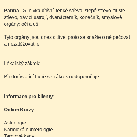
Panna
- Slinivka břišní, tenké střevo, slepé střevo, tlusté
střevo, trávicí ústrojí, dvanácterník, konečník, smyslové
orgány: oči a uši.
Tyto orgány jsou dnes citlivé, proto se snažte o ně pečovat
a nezatěžovat je.
Lékařský zákrok:
Při dorůstající Luně se zákrok nedoporučuje.
.
Informace pro klienty:
Online Kurzy:
Astrologie
Karmická numerologie
Tarotové karty