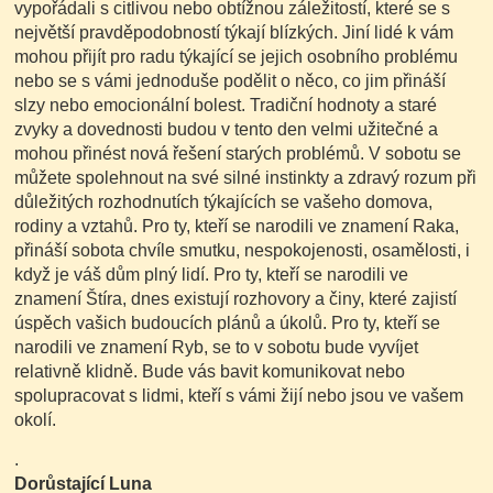
vypořádali s citlivou nebo obtížnou záležitostí, které se s
největší pravděpodobností týkají blízkých. Jiní lidé k vám
mohou přijít pro radu týkající se jejich osobního problému
nebo se s vámi jednoduše podělit o něco, co jim přináší
slzy nebo emocionální bolest. Tradiční hodnoty a staré
zvyky a dovednosti budou v tento den velmi užitečné a
mohou přinést nová řešení starých problémů. V sobotu se
můžete spolehnout na své silné instinkty a zdravý rozum při
důležitých rozhodnutích týkajících se vašeho domova,
rodiny a vztahů. Pro ty, kteří se narodili ve znamení Raka,
přináší sobota chvíle smutku, nespokojenosti, osamělosti, i
když je váš dům plný lidí. Pro ty, kteří se narodili ve
znamení Štíra, dnes existují rozhovory a činy, které zajistí
úspěch vašich budoucích plánů a úkolů. Pro ty, kteří se
narodili ve znamení Ryb, se to v sobotu bude vyvíjet
relativně klidně. Bude vás bavit komunikovat nebo
spolupracovat s lidmi, kteří s vámi žijí nebo jsou ve vašem
okolí.
.
Dorůstající Luna