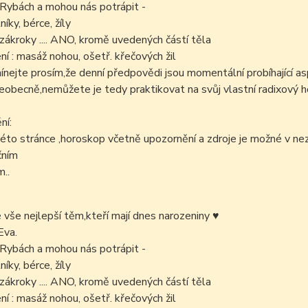
 Rybách a mohou nás potrápit -
níky, bérce, žíly
zákroky .... ANO, kromě uvedených částí těla
í : masáž nohou, ošetř. křečových žil
ejte prosím,že denní předpovědi jsou momentální probíhající as
šeobecně,nemůžete je tedy praktikovat na svůj vlastní radixový h
ní:
éto stránce ,horoskop včetně upozornění a zdroje je možné v n
čním
..
é vše nejlepší těm,kteří mají dnes narozeniny
♥
Eva.
 Rybách a mohou nás potrápit -
níky, bérce, žíly
zákroky .... ANO, kromě uvedených částí těla
í : masáž nohou, ošetř. křečových žil