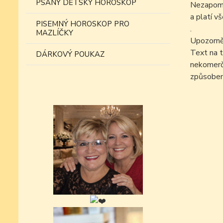
PSANÝ DĚTSKÝ HOROSKOP
Nezapomín
a platí v
PISEMNÝ HOROSKOP PRO
.
MAZLÍČKY
Upozorně
Text na t
DÁRKOVÝ POUKAZ
nekomer
způsobem