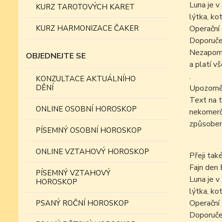
Luna je v
KURZ TAROTOVÝCH KARET
lýtka, kot
KURZ HARMONIZACE ČAKER
Operační 
Doporučen
Nezapomín
OBJEDNEJTE SE
a platí v
.
KONZULTACE AKTUÁLNÍHO
DĚNÍ
Upozorně
Text na t
ONLINE OSOBNÍ HOROSKOP
nekomer
způsobem
PÍSEMNÝ OSOBNÍ HOROSKOP
ONLINE VZTAHOVÝ HOROSKOP
Přeji tak
Fajn den 
PÍSEMNÝ VZTAHOVÝ
Luna je v
HOROSKOP
lýtka, kot
Operační 
PSANÝ ROČNÍ HOROSKOP
Doporučen