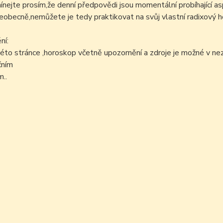
ejte prosím,že denní předpovědi jsou momentální probíhající as
šeobecně,nemůžete je tedy praktikovat na svůj vlastní radixový h
ní:
éto stránce ,horoskop včetně upozornění a zdroje je možné v n
čním
..