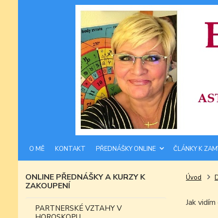
O MĚ
KONTAKT
PŘEDNÁŠKY ONLINE
ČLÁNKY K ZAM
ONLINE PŘEDNÁŠKY A KURZY K
Úvod
ZAKOUPENÍ
Jak vidí
PARTNERSKÉ VZTAHY V
HOROSKOPU