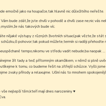
de emočně jako na houpačce,tak hlavně nic důležitého neřešte.
Vám bude zdát,že jste chvíli v pohodě a chvíli zase ne,nic vás neb
,myslím,že nás takových bude víc.
káte nějaké výstupy z různých životních situací,pak vězte,že stá
 schůzku,či pohovor,tak pokud můžete,termín si raději přehodte n
neuspěchané tempo,nikomu ve středu vadit nebude,ba naopak ....
nejme žít tady a teď, přítomným okamžikem, v němž si plně uv
neutíkejme k tomu, co budeme
řešit na zítřejší schůzce. Vyšli js
jme zvuky přírody a relaxujme. Učiní nás to mnohem spokojenějš
é vše nejlepší těm,kteří mají dnes narozeniny
♥
Eva.