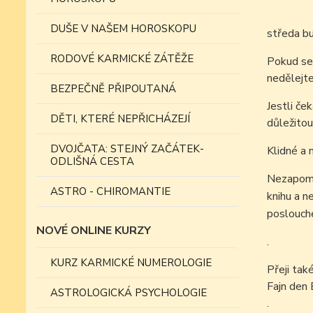
DUŠE V NAŠEM HOROSKOPU
středa bu
RODOVÉ KARMICKÉ ZÁTĚŽE
Pokud se 
nedělejte
BEZPEČNĚ PŘIPOUTANÁ
Jestli če
DĚTI, KTERÉ NEPŘICHÁZEJÍ
důležitou
DVOJČATA: STEJNÝ ZAČÁTEK-
Klidné a 
ODLIŠNÁ CESTA
Nezapomí
ASTRO - CHIROMANTIE
knihu a 
poslouche
NOVÉ ONLINE KURZY
.
KURZ KARMICKÉ NUMEROLOGIE
Přeji tak
Fajn den 
ASTROLOGICKÁ PSYCHOLOGIE
.