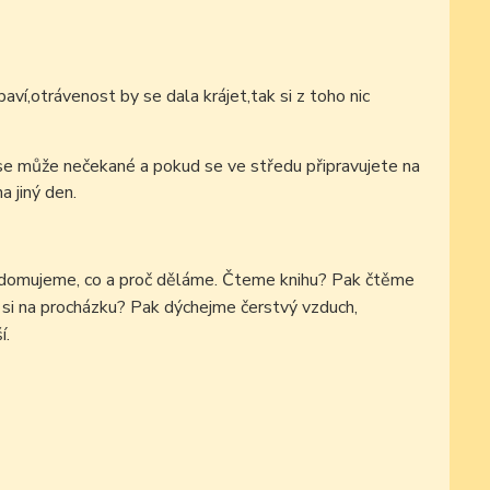
aví,otrávenost by se dala krájet,tak si z toho nic
t se může nečekané a pokud se ve středu připravujete na
a jiný den.
ědomujeme, co a proč děláme. Čteme knihu? Pak čtěme
me si na procházku? Pak dýchejme čerstvý vzduch,
í.