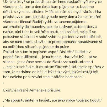
Už ráno, když se probudíme, nám hned naskočí myšlenky, co
všechno nás tento den čeká, kam půjdeme, co budeme
dělat, s kým se setkáme.Může se nám do mysli vkrást tíha
představy o tom, jak nabitý bude nový den a že není možné
všechno stihnout.Raději rychle vstaneme,půjdeme
automaticky do koupelny, pak do kuchyně, automaticky a
rychle, plni tohoto vnitřního pnutí, snít snídani, nejspíš se
pokusíme si úzkost v sobě vybít na partnerovi nebo dětech,
aby se nám trochu ulevilo, to přece pomáhá, zanadáváme si
na politickou situaci a pujdeme do práce.
Pokud se s tímto popisem aspoň částečně budete v
pondělí identifikovat .... je na čase nechat věci být ... ať se
stanou ...je na čase nechat do života vstoupit toleranci
.....nejen k sobě,ale i k ostatním.Skutečná tolerance spočívá v
tom, že necháme druhé lidi být takovými, jakými chtějí být,
bez našeho posuzování a neustálého hodnocení....
.
Existuje krásné Arménské přísloví:
„
Má spoustu jablek a hrušek, ale jeho srdce touží po kdouli.
“
.