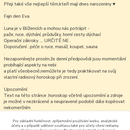
Přeji také vše nejlepší těm,kteří mají dnes narozeniny
♥
.
Fajn den Eva.
.
Luna je v Blížencích a mohou nás potrápit -
paže, ruce, dýchání, průdušky, horní cesty dýchací
Operační zákroky .... URČITĚ NE .
Doporučení : péče o ruce, masáž, koupel, sauna
.
Nezapomínejte prosím,že denní předpovědi jsou momentální
probíhající aspekty na nebi
a platí všeobecně,nemůžete je tedy praktikovat na svůj
vlastní radixový horoskop při zrození.
.
Upozornění:
Text na této stránce ,horoskop včetně upozornění a zdroje
je možné v nezkrácené a neupravené podobě dále kopírovat
nekomerčním
způsobem..
.
Pro základní funkčnost, zpříjemnění používání webu, analytické
účely a v případě udělení souhlasu také pro účely cílení reklamy