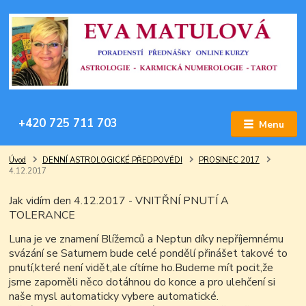
+420 725 711 703
Menu
Úvod
DENNÍ ASTROLOGICKÉ PŘEDPOVĚDI
PROSINEC 2017
4.12.2017
Jak vidím den 4.12.2017 - VNITŘNÍ PNUTÍ A
TOLERANCE
Luna je ve znamení Blížemců a Neptun díky nepříjemnému
svázání se Saturnem bude celé pondělí přinášet takové to
pnutí,které není vidět,ale cítíme ho.Budeme mít pocit,že
jsme zapoměli něco dotáhnou do konce a pro ulehčení si
naše mysl automaticky vybere automatické.