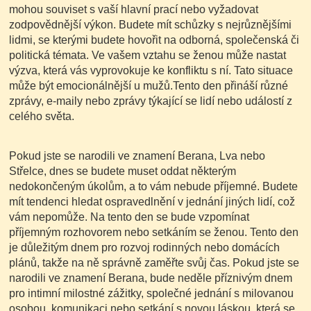
mohou souviset s vaší hlavní prací nebo vyžadovat
zodpovědnější výkon.
Budete mít schůzky s nejrůznějšími
lidmi, se kterými budete hovořit na odborná, společenská či
politická témata. Ve vašem vztahu se ženou může nastat
výzva, která vás vyprovokuje ke konfliktu s ní. Tato situace
může být emocionálnější u mužů.Tento den přináší různé
zprávy, e-maily nebo zprávy týkající se lidí nebo událostí z
celého světa.
Pokud jste se narodili ve znamení Berana, Lva nebo
Střelce, dnes se budete muset oddat některým
nedokončeným úkolům, a to vám nebude příjemné. Budete
mít tendenci hledat ospravedlnění v jednání jiných lidí, což
vám nepomůže. Na tento den se bude vzpomínat
příjemným rozhovorem nebo setkáním se ženou. Tento den
je důležitým dnem pro rozvoj rodinných nebo domácích
plánů, takže na ně správně zaměřte svůj čas. Pokud jste se
narodili ve znamení Berana, bude neděle příznivým dnem
pro intimní milostné zážitky, společné jednání s milovanou
osobou, komunikaci nebo setkání s novou láskou, která se