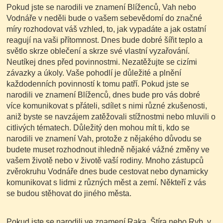
Pokud jste se narodili ve znamení Blíženců, Vah nebo
Vodnáře v neděli bude o vašem sebevědomí do značné
míry rozhodovat váš vzhled, to, jak vypadáte a jak ostatní
reagují na vaši přítomnost. Dnes bude dobré šířit teplo a
světlo skrze oblečení a skrze své vlastní vyzařování.
Neutíkej dnes před povinnostmi.
Nezatěžujte se cizími
závazky a úkoly. Vaše pohodlí je důležité a plnění
každodenních povinností k tomu patří. Pokud jste se
narodili ve znamení Blíženců, dnes bude pro vás dobré
více komunikovat s přáteli, sdílet s nimi různé zkušenosti,
aniž byste se navzájem zatěžovali stížnostmi nebo mluvili o
citlivých tématech. Důležitý den mohou mít ti, kdo se
narodili ve znamení Vah, protože z nějakého důvodu se
budete muset rozhodnout ihledně nějaké vážné změny ve
vašem životě nebo v životě vaší rodiny. Mnoho zástupců
zvěrokruhu Vodnáře dnes bude cestovat nebo dynamicky
komunikovat s lidmi z různých měst a zemí. Někteří z vás
se budou stěhovat do jiného města.
Pokud jste se narodili ve znamení Raka, Štíra nebo Ryb, v