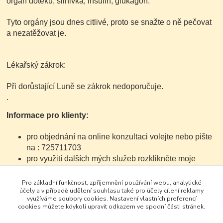
orgán doteku, slinivka, insulin, glukagon.
Tyto orgány jsou dnes citlivé, proto se snažte o ně pečovat
a nezatěžovat je.
Lékařský zákrok:
Při dorůstající Luně se zákrok nedoporučuje.
.
Informace pro klienty:
pro objednání na online konzultaci volejte nebo pište
na : 725711703
pro využití dalších mých služeb rozklikněte moje
webové stránky
Pro základní funkčnost, zpříjemnění používání webu, analytické
účely a v případě udělení souhlasu také pro účely cílení reklamy
www.evamatulova.cz
využíváme soubory cookies. Nastavení vlastních preferencí
cookies můžete kdykoli upravit odkazem ve spodní části stránek.