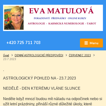
+420 725 711 703
Menu
Úvod
DENNÍ ASTROLOGICKÉ PŘEDPOVĚDI
ČERVENEC 2023
23.7.2023
.
ASTROLOGICKÝ POHLED NA - 23.7.2023
NEDĚLĚ
- DEN KTERÉMU VLÁNE SLUNCE
Neděle když mnozí budou mít náladu na odpočinek nebo si
užít letní prázdniny, přináší různé důležité úkoly, které