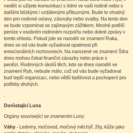
neděli si užijete komunikaci s lidmi ve vaší rodině nebo s
dalšími blízkými i vzdálenými příbuznými. Bude to vhodný
den pro rodinné oslavy, zásnuby nebo svatby. Na tento den
se bude vzpomínat se zajímavým zážitkem. Mnohé potěší
peníze v osobním rodinném rozpočtu nebo dobré zprávy v
tomto ohledu. Pokud jste se narodili ve znamení Raka,
dnes se od vás bude vyžadovat opatrnost při
emocionálních rozhovorech. Na narozené ve znamení Štíra
dnes mohou čekat finanční závazky nebo práce s
penězi. Rodinných úkolů těch, kdo se dnes narodili ve
znamení Ryb, nebude málo, což od vás bude vyžadovat
buď lepší organizaci, nebo větší trpělivost a pochopení pro
potřeby druhých.
.
Dorůstající Luna
Orgány související se znamením Luny:
Váhy
- Ledviny, močovod, močový měchýř, žíly, kůže jako