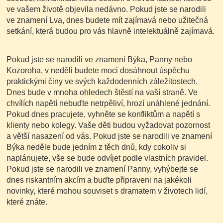
ve vašem životě objevila nedávno. Pokud jste se narodili
ve znamení Lva, dnes budete mít zajímavá nebo užitečná
setkání, která budou pro vás hlavně intelektuálně zajímavá.
Pokud jste se narodili ve znamení Býka, Panny nebo
Kozoroha, v neděli budete moci dosáhnout úspěchu
praktickými činy ve svých každodenních záležitostech.
Dnes bude v mnoha ohledech štěstí na vaší straně. Ve
chvílích napětí nebuďte netrpěliví, hrozí unáhlené jednání.
Pokud dnes pracujete, vyhněte se konfliktům a napětí s
klienty nebo kolegy. Vaše děti budou vyžadovat pozornost
a větší nasazení od vás. Pokud jste se narodili ve znamení
Býka neděle bude jedním z těch dnů, kdy cokoliv si
naplánujete, vše se bude odvíjet podle vlastních pravidel.
Pokud jste se narodili ve znamení Panny, vyhýbejte se
dnes riskantním akcím a buďte připraveni na jakékoli
novinky, které mohou souviset s dramatem v životech lidí,
které znáte.