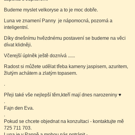
Budeme myslet velkoryse a to je moc dobře.
Luna ve znamení Panny je nápomocná, pozorná a
inteligentní.
Díky dnešnímu hvězdnému postavení se budeme na věci
dívat klidněji.
Včerejší úplněk ještě doznívá ......
Radost si můžete udělat třeba kameny jaspisem, azuritem,
žlutým achátem a zlatým topasem.
.
Přeji také vše nejlepší těm,kteří mají dnes narozeniny
♥
.
Fajn den Eva.
.
Pokud se chcete objednat na konzultaci - kontaktujte mě
725 711 703.
Luna je v Panně a mohou nás potrápit -