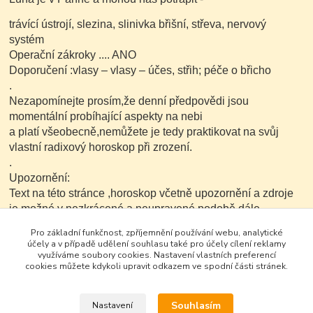
trávící ústrojí, slezina, slinivka břišní, střeva, nervový
systém
Operační zákroky .... ANO
Doporučení :vlasy – vlasy – účes, střih; péče o břicho
.
Nezapomínejte prosím,že denní předpovědi jsou
momentální probíhající aspekty na nebi
a platí všeobecně,nemůžete je tedy praktikovat na svůj
vlastní radixový horoskop při zrození.
.
Upozornění:
Text na této stránce ,horoskop včetně upozornění a zdroje
je možné v nezkrácené a neupravené podobě dále
kopírovat nekomerčním
Pro základní funkčnost, zpříjemnění používání webu, analytické
způsobem..
účely a v případě udělení souhlasu také pro účely cílení reklamy
využíváme soubory cookies. Nastavení vlastních preferencí
cookies můžete kdykoli upravit odkazem ve spodní části stránek.
Souhlasím
Nastavení