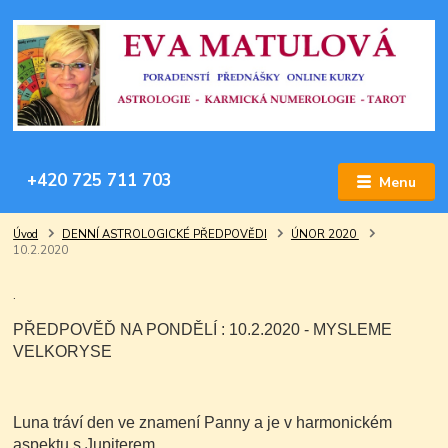
+420 725 711 703
Menu
Úvod
DENNÍ ASTROLOGICKÉ PŘEDPOVĚDI
ÚNOR 2020
10.2.2020
.
PŘEDPOVĚĎ NA PONDĚLÍ : 10.2.2020 - MYSLEME
VELKORYSE
Luna tráví den ve znamení Panny a je v harmonickém
aspektu s Jupiterem.