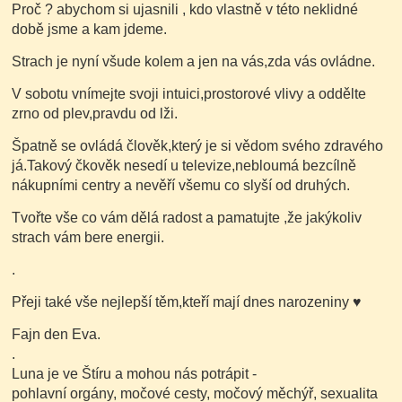
Proč ? abychom si ujasnili , kdo vlastně v této neklidné
době jsme a kam jdeme.
Strach je nyní všude kolem a jen na vás,zda vás ovládne.
V sobotu vnímejte svoji intuici,prostorové vlivy a oddělte
zrno od plev,pravdu od lži.
Špatně se ovládá člověk,který je si vědom svého zdravého
já.Takový čkověk nesedí u televize,nebloumá bezcílně
nákupními centry a nevěří všemu co slyší od druhých.
Tvořte vše co vám dělá radost a pamatujte ,že jakýkoliv
strach vám bere energii.
.
Přeji také vše nejlepší těm,kteří mají dnes narozeniny
♥
Fajn den Eva.
.
Luna je ve Štíru a mohou nás potrápit -
pohlavní orgány, močové cesty, močový měchýř, sexualita