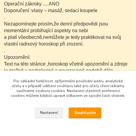
Operační zákroky .... ANO
Doporučení :vlasy – masáž, sedací koupele
.
Nezapomínejte prosím,že denní předpovědi jsou
momentální probíhající aspekty na nebi
a platí všeobecně,nemůžete je tedy praktikovat na svůj
vlastní radixový horoskop při zrození.
.
Upozornění:
Text na této stránce ,horoskop včetně upozornění a zdroje
je možné v nezkrácené a neupravené podobě dále
kopírovat nekomerčním
Pro základní funkčnost, zpříjemnění používání webu, analytické
způsobem..
účely a v případě udělení souhlasu také pro účely cílení reklamy
využíváme soubory cookies. Nastavení vlastních preferencí
cookies můžete kdykoli upravit odkazem ve spodní části stránek.
Souhlasím
Nastavení
Google+
Vytvořeno na
Eshop-rychle.cz