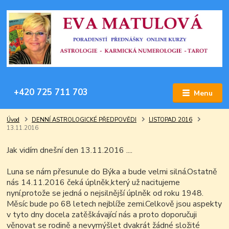
+420 725 711 703
Menu
Úvod
DENNÍ ASTROLOGICKÉ PŘEDPOVĚDI
LISTOPAD 2016
13.11.2016
Jak vidím dnešní den 13.11.2016 ....
Luna se nám přesunule do Býka a bude velmi silná.Ostatně
nás 14.11.2016 čeká úplněk,který už nacitujeme
nyní,protože se jedná o nejsilnější úplněk od roku 1948.
Měsíc bude po 68 letech nejblíže zemi.Celkově jsou aspekty
v tyto dny docela zatěškávající nás a proto doporučuji
věnovat se rodině a nevymýšlet dvakrát žádné složité