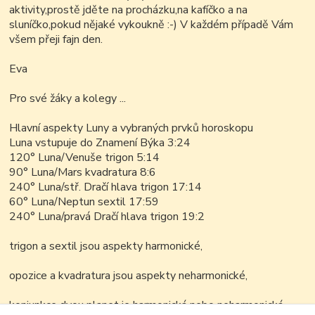
aktivity,prostě jděte na procházku,na kafíčko a na
sluníčko,pokud nějaké vykoukně :-) V každém případě Vám
všem přeji fajn den.
Eva
Pro své žáky a kolegy ...
Hlavní aspekty Luny a vybraných prvků horoskopu
Luna vstupuje do Znamení Býka 3:24
120° Luna/Venuše trigon 5:14
90° Luna/Mars kvadratura 8:6
240° Luna/stř. Dračí hlava trigon 17:14
60° Luna/Neptun sextil 17:59
240° Luna/pravá Dračí hlava trigon 19:2
trigon a sextil jsou aspekty harmonické,
opozice a kvadratura jsou aspekty neharmonické,
konjunkce dvou planet je harmonická nebo neharmonická