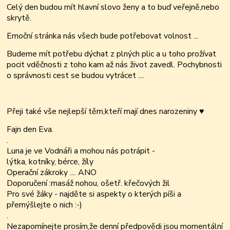
Celý den budou mít hlavní slovo ženy a to buď veřejně,nebo
skrytě.
Emoční stránka nás všech bude potřebovat volnost ...
Budeme mít potřebu dýchat z plných plic a u toho prožívat
pocit vděčnosti z toho kam až nás život zavedl. Pochybnosti
o správnosti cest se budou vytrácet ....
Přeji také vše nejlepší těm,kteří mají dnes narozeniny
♥
Fajn den Eva.
.
Luna je ve Vodnáři a mohou nás potrápit -
lýtka, kotníky, bérce, žíly
Operační zákroky .... ANO
Doporučení :masáž nohou, ošetř. křečových žil
Pro své žáky - najděte si aspekty o kterých píši a
přemýšlejte o nich :-)
.
Nezapomínejte prosím,že denní předpovědi jsou momentální