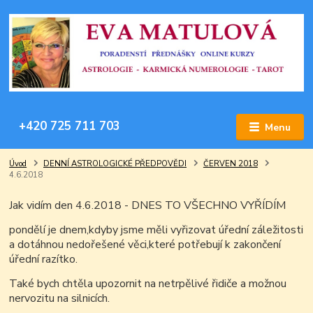
+420 725 711 703
Menu
Úvod
DENNÍ ASTROLOGICKÉ PŘEDPOVĚDI
ČERVEN 2018
4.6.2018
Jak vidím den 4.6.2018 - DNES TO VŠECHNO VYŘÍDÍM
pondělí je dnem,kdyby jsme měli vyřizovat úřední záležitosti
a dotáhnou nedořešené věci,které potřebují k zakončení
úřední razítko.
Také bych chtěla upozornit na netrpělivé řidiče a možnou
nervozitu na silnicích.