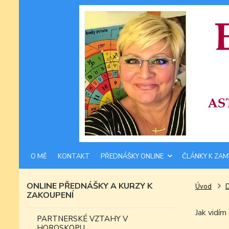
O MĚ
KONTAKT
PŘEDNÁŠKY ONLINE
ČLÁNKY K ZAM
ONLINE PŘEDNÁŠKY A KURZY K
Úvod
ZAKOUPENÍ
Jak vidím
PARTNERSKÉ VZTAHY V
HOROSKOPU