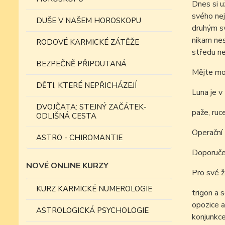
Dnes si u
svého nej
DUŠE V NAŠEM HOROSKOPU
druhým sv
nikam nes
RODOVÉ KARMICKÉ ZÁTĚŽE
středu ne
BEZPEČNĚ PŘIPOUTANÁ
Mějte moc
DĚTI, KTERÉ NEPŘICHÁZEJÍ
Luna je v
DVOJČATA: STEJNÝ ZAČÁTEK-
paže, ruc
ODLIŠNÁ CESTA
Operační z
ASTRO - CHIROMANTIE
Doporučen
NOVÉ ONLINE KURZY
Pro své ž
KURZ KARMICKÉ NUMEROLOGIE
trigon a 
opozice a
ASTROLOGICKÁ PSYCHOLOGIE
konjunkce