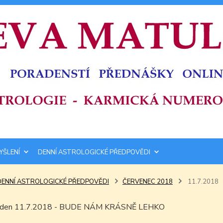
YŠLENÍ
DENNÍ ASTROLOGICKÉ PŘEDPOVĚDI
DENNÍ ASTROLOGICKÉ PŘEDPOVĚDI
ČERVENEC 2018
11.7.2018
ím den 11.7.2018 - BUDE NÁM KRÁSNĚ LEHKO