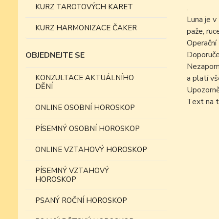
KURZ TAROTOVÝCH KARET
.
Luna je v
KURZ HARMONIZACE ČAKER
paže, ruc
Operační 
Doporučen
OBJEDNEJTE SE
Nezapomín
KONZULTACE AKTUÁLNÍHO
a platí v
DĚNÍ
Upozorně
Text na t
ONLINE OSOBNÍ HOROSKOP
PÍSEMNÝ OSOBNÍ HOROSKOP
ONLINE VZTAHOVÝ HOROSKOP
PÍSEMNÝ VZTAHOVÝ
HOROSKOP
PSANÝ ROČNÍ HOROSKOP