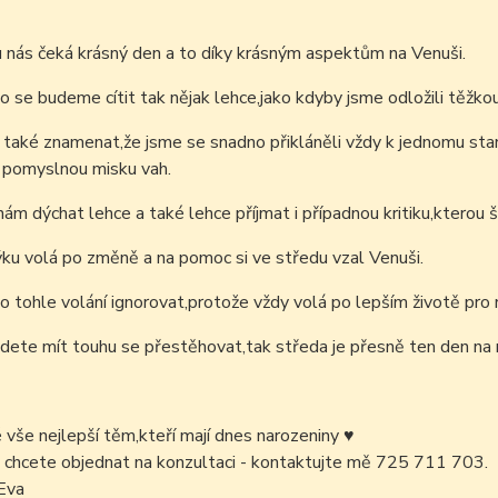
 nás čeká krásný den a to díky krásným aspektům na Venuši.
o se budeme cítit tak nějak lehce,jako kdyby jsme odložili těžko
také znamenat,že jsme se snadno přikláněli vždy k jednomu stan
 pomyslnou misku vah.
ám dýchat lehce a také lehce příjmat i případnou kritiku,kter
ku volá po změně a na pomoc si ve středu vzal Venuši.
o tohle volání ignorovat,protože vždy volá po lepším životě pro 
ete mít touhu se přestěhovat,tak středa je přesně ten den na 
é vše nejlepší těm,kteří mají dnes narozeniny
♥
 chcete objednat na konzultaci - kontaktujte mě 725 711 703.
Eva