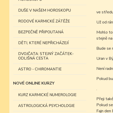
DUŠE V NAŠEM HOROSKOPU
ve středu
RODOVÉ KARMICKÉ ZÁTĚŽE
Už od rán
BEZPEČNĚ PŘIPOUTANÁ
Mohlo to 
stejně na
DĚTI, KTERÉ NEPŘICHÁZEJÍ
Bude se n
DVOJČATA: STEJNÝ ZAČÁTEK-
ODLIŠNÁ CESTA
Uran v Bý
Není radn
ASTRO - CHIROMANTIE
Pokud bud
NOVÉ ONLINE KURZY
.
KURZ KARMICKÉ NUMEROLOGIE
Přeji tak
Pokud se
ASTROLOGICKÁ PSYCHOLOGIE
Fajn den 