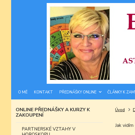
O MĚ
KONTAKT
PŘEDNÁŠKY ONLINE
ČLÁNKY K ZAM
ONLINE PŘEDNÁŠKY A KURZY K
Úvod
ZAKOUPENÍ
Jak vid
PARTNERSKÉ VZTAHY V
HOROSKOPU