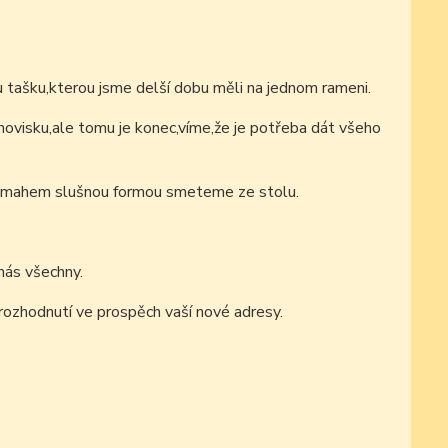
u tašku,kterou jsme delší dobu měli na jednom rameni.
ovisku,ale tomu je konec,víme,že je potřeba dát všeho
ou šmahem slušnou formou smeteme ze stolu.
nás všechny.
rozhodnutí ve prospěch vaší nové adresy.