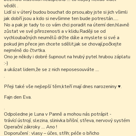
věděl .
Lidí si v úterý budou bouchat do prsou,aby jste si jich všimli
jak dobří jsou a kdo si nevšimne ten bude potrestán......
No a pak je tady to co vám chci poradit na úterní den,hlavně
zůstat ve své přirozenosti a v klidu.Raději se od
vychloubačných neumělů držte dále a myslete si své a
pokud jim přece jen chcete sdělit,jak se chovají,počkejte
nejméně do čtvrtka.
Ono je někdy i dobré šupnout na hrubý pytel hrubou záplatu
:-)
a ukázat lidem,že se z nich neposesouváte ....
.
Přeji také vše nejlepší těm,kteří mají dnes narozeniny
♥
.
Fajn den Eva.
.
Odpoledne je Luna v Panně a mohou nás potrápit -
trávící ústrojí, slezina, slinivka břišní, střeva, nervový systém
Operační zákroky .... Ano !
Doporučení : vlasy – účes, střih; péče o břicho