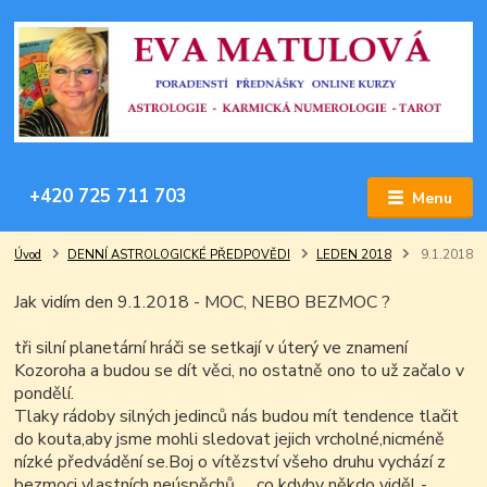
+420 725 711 703
Menu
Úvod
DENNÍ ASTROLOGICKÉ PŘEDPOVĚDI
LEDEN 2018
9.1.2018
Jak vidím den 9.1.2018 - MOC, NEBO BEZMOC ?
tři silní planetární hráči se setkají v úterý ve znamení
Kozoroha a budou se dít věci, no ostatně ono to už začalo v
pondělí.
Tlaky rádoby silných jedinců nás budou mít tendence tlačit
do kouta,aby jsme mohli sledovat jejich vrcholné,nicméně
nízké předvádění se.Boj o vítězství všeho druhu vychází z
bezmoci vlastních neúspěchů .... co kdyby někdo viděl -