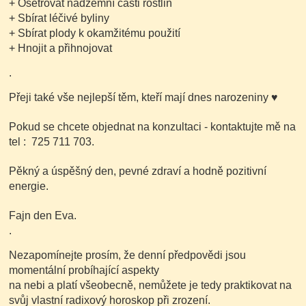
+ Ošetřovat nadzemní části rostlin
+ Sbírat léčivé byliny
+ Sbírat plody k okamžitému použití
+ Hnojit a přihnojovat
.
Přeji také vše nejlepší těm, kteří mají dnes narozeniny
♥
Pokud se chcete objednat na konzultaci - kontaktujte mě na
tel : 725 711 703.
Pěkný a úspěšný den, pevné zdraví a hodně pozitivní
energie.
Fajn den Eva.
.
Nezapomínejte prosím, že denní předpovědi jsou
momentální probíhající aspekty
na nebi a platí všeobecně, nemůžete je tedy praktikovat na
svůj vlastní radixový horoskop při zrození.