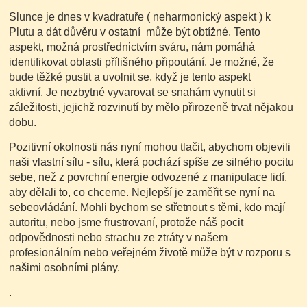
Slunce je dnes v kvadratuře ( neharmonický aspekt ) k
Plutu a dát důvěru v ostatní může být obtížné. Tento
aspekt, možná prostřednictvím sváru, nám pomáhá
identifikovat oblasti přílišného připoutání. Je možné, že
bude těžké pustit a uvolnit se, když je tento aspekt
aktivní. Je nezbytné vyvarovat se snahám vynutit si
záležitosti, jejichž rozvinutí by mělo přirozeně trvat nějakou
dobu.
Pozitivní okolnosti nás nyní mohou tlačit, abychom objevili
naši vlastní sílu - sílu, která pochází spíše ze silného pocitu
sebe, než z povrchní energie odvozené z manipulace lidí,
aby dělali to, co chceme. Nejlepší je zaměřit se nyní na
sebeovládání. Mohli bychom se střetnout s těmi, kdo mají
autoritu, nebo jsme frustrovaní, protože náš pocit
odpovědnosti nebo strachu ze ztráty v našem
profesionálním nebo veřejném životě může být v rozporu s
našimi osobními plány.
.