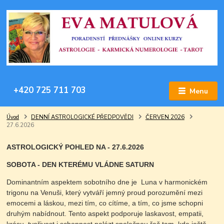
+420 725 711 703
Menu
Úvod
DENNÍ ASTROLOGICKÉ PŘEDPOVĚDI
ČERVEN 2026
27.6.2026
ASTROLOGICKÝ POHLED NA - 27.6.2026
SOBOTA - DEN KTERÉMU VLÁDNE SATURN
Dominantním aspektem sobotního dne je
Luna v harmonickém
trigonu na Venuši, který vytváří jemný proud porozumění mezi
emocemi a láskou, mezi tím, co cítíme, a tím, co jsme schopni
druhým nabídnout. Tento aspekt podporuje laskavost, empatii,