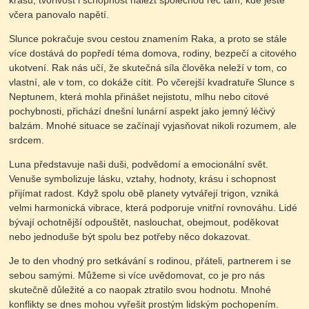
krásu, tvořivost i schopnost nalézt společnou řeč tam, kde ještě
včera panovalo napětí.
Slunce pokračuje svou cestou znamením Raka, a proto se stále
více dostává do popředí téma domova, rodiny, bezpečí a citového
ukotvení. Rak nás učí, že skutečná síla člověka neleží v tom, co
vlastní, ale v tom, co dokáže cítit. Po včerejší kvadratuře Slunce s
Neptunem, která mohla přinášet nejistotu, mlhu nebo citové
pochybnosti, přichází dnešní lunární aspekt jako jemný léčivý
balzám. Mnohé situace se začínají vyjasňovat nikoli rozumem, ale
srdcem.
Luna představuje naši duši, podvědomí a emocionální svět.
Venuše symbolizuje lásku, vztahy, hodnoty, krásu i schopnost
přijímat radost. Když spolu obě planety vytvářejí trigon, vzniká
velmi harmonická vibrace, která podporuje vnitřní rovnováhu. Lidé
bývají ochotnější odpouštět, naslouchat, obejmout, poděkovat
nebo jednoduše být spolu bez potřeby něco dokazovat.
Je to den vhodný pro setkávání s rodinou, přáteli, partnerem i se
sebou samými. Můžeme si více uvědomovat, co je pro nás
skutečně důležité a co naopak ztratilo svou hodnotu. Mnohé
konflikty se dnes mohou vyřešit prostým lidským pochopením.