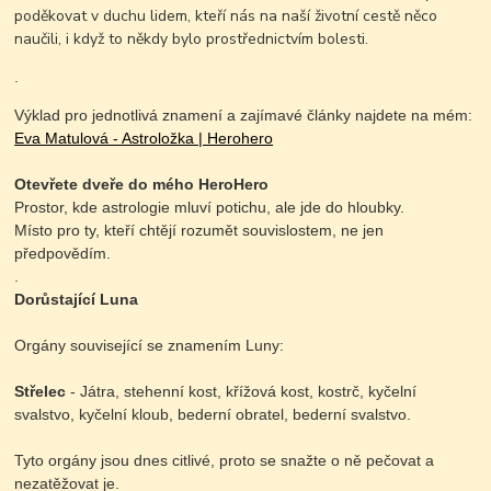
poděkovat v duchu lidem, kteří nás na naší životní cestě něco
naučili, i když to někdy bylo prostřednictvím bolesti.
.
Výklad pro jednotlivá znamení a zajímavé články najdete na mém:
Eva Matulová - Astroložka | Herohero
Otevřete dveře do mého HeroHero
Prostor, kde astrologie mluví potichu, ale jde do hloubky.
Místo pro ty, kteří chtějí rozumět souvislostem, ne jen
předpovědím.
.
Dorůstající Luna
Orgány související se znamením Luny:
Střelec
- Játra, stehenní kost, křížová kost, kostrč, kyčelní
svalstvo, kyčelní kloub, bederní obratel, bederní svalstvo.
Tyto orgány jsou dnes citlivé, proto se snažte o ně pečovat a
nezatěžovat je.