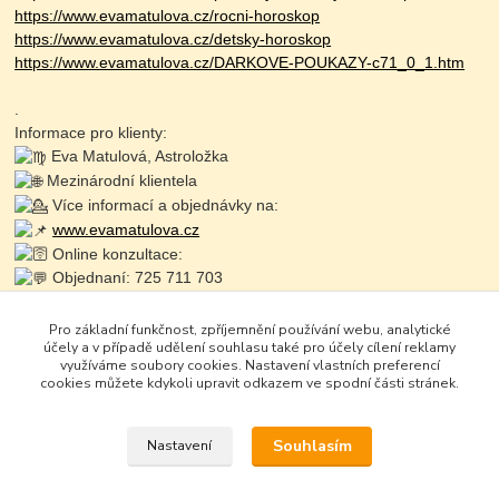
https://www.evamatulova.cz/rocni-horoskop
https://www.evamatulova.cz/detsky-horoskop
https://www.evamatulova.cz/DARKOVE-POUKAZY-c71_0_1.htm
.
Informace pro klienty:
Eva Matulová, Astroložka
Mezinárodní klientela
Více informací a objednávky na:
www.evamatulova.cz
Online konzultace:
Objednaní: 725 711 703
Zapište se do online
Pro základní funkčnost, zpříjemnění používání webu, analytické
účely a v případě udělení souhlasu také pro účely cílení reklamy
využíváme soubory cookies. Nastavení vlastních preferencí
cookies můžete kdykoli upravit odkazem ve spodní části stránek.
Souhlasím
Nastavení
Google+