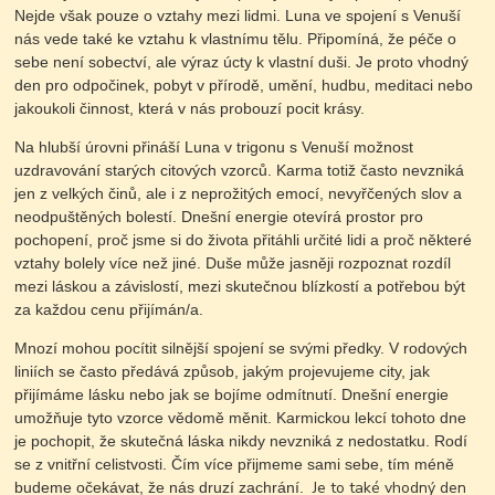
Nejde však pouze o vztahy mezi lidmi. Luna ve spojení s Venuší
nás vede také ke vztahu k vlastnímu tělu. Připomíná, že péče o
sebe není sobectví, ale výraz úcty k vlastní duši. Je proto vhodný
den pro odpočinek, pobyt v přírodě, umění, hudbu, meditaci nebo
jakoukoli činnost, která v nás probouzí pocit krásy.
Na hlubší úrovni přináší Luna v trigonu s Venuší možnost
uzdravování starých citových vzorců. Karma totiž často nevzniká
jen z velkých činů, ale i z neprožitých emocí, nevyřčených slov a
neodpuštěných bolestí.
Dnešní energie otevírá prostor pro
pochopení, proč jsme si do života přitáhli určité lidi a proč některé
vztahy bolely více než jiné. Duše může jasněji rozpoznat rozdíl
mezi láskou a závislostí, mezi skutečnou blízkostí a potřebou být
za každou cenu přijímán/a.
Mnozí mohou pocítit silnější spojení se svými předky. V rodových
liniích se často předává způsob, jakým projevujeme city, jak
přijímáme lásku nebo jak se bojíme odmítnutí. Dnešní energie
umožňuje tyto vzorce vědomě měnit.
Karmickou lekcí tohoto dne
je pochopit, že skutečná láska nikdy nevzniká z nedostatku. Rodí
se z vnitřní celistvosti. Čím více přijmeme sami sebe, tím méně
Je to také vhodný den
budeme očekávat, že nás druzí zachrání.