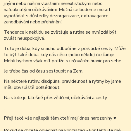
jinými nebo našimi vlastními nerealistickými nebo
nafouknutými očekáváními. Možná se budeme muset
vypořádat s důsledky dezorganizace, extravagance,
zanedbávání nebo přehánění.
Tendence k neklidu se zvětšuje a rutina se nyní zdá být
zvlášť neuspokojivá.
Toto je doba, kdy snadno odbočíme z praktické cesty. Může
to být také doba, kdy nás něco (nebo někdo) rozčaruje.
Mohli bychom však mít potíže s určováním hranic pro sebe.
Je třeba čas od času sestoupit na Zem.
Na některé rutiny, disciplína, pravidelnost a rytmy by jsme
měli obvzláště dohlédnout.
Na stole je falešné přesvědčení, očekávání a cesty.
.
Přeji také vše nejlepší těm,kteří mají dnes narozeniny
♥
Pokud se chcete objednat na konzultaci - kontaktujte mě