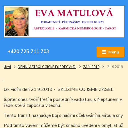
+420 725 711 703
Menu
Úvod
DENNÍ ASTROLOGICKÉ PŘEDPOVĚDI
ZÁŘÍ 2019
21.9.2019
.
Jak vidím den 21.9.2019 - SKLÍZÍME CO JSME ZASELI
Jupiter dnes tvoří třetí a poslední kvadraturu s Neptunem v
řadě, která započala v lednu.
Tento tranzit naznačuje boj s našimi očekáváními, vírou a sny.
Pod tímto vlivem můžeme být snadno uvedeni v omyl, ať už