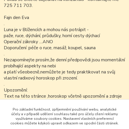
725 711 703.
Fajn den Eva
.
Luna je v Blížencích a mohou nás potrápit -
paže, ruce, dýchání, průdušky, horní cesty dýchací
Operační zákroky ....ANO
Doporučení :péče o ruce, masáž, koupel, sauna
.
Nezapomínejte prosím,že denní předpovědi jsou momentální
probíhající aspekty na nebi
a platí všeobecně,nemůžete je tedy praktikovat na svůj
vlastní radixový horoskop při zrození.
.
Upozornění:
Text na této stránce ,horoskop včetně upozornění a zdroje
je možné v nezkrácené a neupravené podobě.
Pro základní funkčnost, zpříjemnění používání webu, analytické
účely a v případě udělení souhlasu také pro účely cílení reklamy
využíváme soubory cookies. Nastavení vlastních preferencí
cookies můžete kdykoli upravit odkazem ve spodní části stránek.