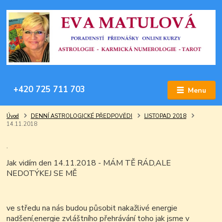
+420 725 711 703
Menu
Úvod
DENNÍ ASTROLOGICKÉ PŘEDPOVĚDI
LISTOPAD 2018
14.11.2018
.
Jak vidím den 14.11.2018 - MÁM TĚ RÁD,ALE
NEDOTÝKEJ SE MĚ
ve středu na nás budou působit nakažlivé energie
nadšení,energie zvláštního přehrávání toho jak jsme v