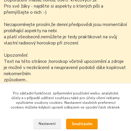
Doporučení :masáž nohou, ošetř. křečových žil
Pro své žáky - najděte si aspekty o kterých píši a
přemýšlejte o nich :-)
.
Nezapomínejte prosím,že denní předpovědi jsou momentální
probíhající aspekty na nebi
a platí všeobecně,nemůžete je tedy praktikovat na svůj
vlastní radixový horoskop při zrození.
.
Upozornění:
Text na této stránce ,horoskop včetně upozornění a zdroje
je možné v nezkrácené a neupravené podobě dále kopírovat
nekomerčním
způsobem...
Pro základní funkčnost, zpříjemnění používání webu, analytické
účely a v případě udělení souhlasu také pro účely cílení reklamy
využíváme soubory cookies. Nastavení vlastních preferencí
cookies můžete kdykoli upravit odkazem ve spodní části stránek.
Souhlasím
Nastavení
Google+