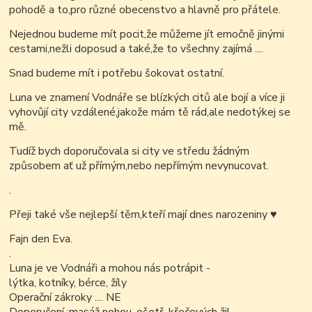
pohodě a to,pro různé obecenstvo a hlavně pro přátele.
Nejednou budeme mít pocit,že můžeme jít emočně jinými
cestami,nežli doposud a také,že to všechny zajímá ....
Snad budeme mít i potřebu šokovat ostatní.
Luna ve znamení Vodnáře se blízkých citů ale bojí a více ji
vyhovůjí city vzdálené,jakože mám tě rád,ale nedotýkej se
mě.
Tudíž bych doporučovala si city ve středu žádným
způsobem ať už přímým,nebo nepřímým nevynucovat.
.
Přeji také vše nejlepší těm,kteří mají dnes narozeniny
♥
Fajn den Eva.
.
Luna je ve Vodnáři a mohou nás potrápit -
lýtka, kotníky, bérce, žíly
Operační zákroky .... NE